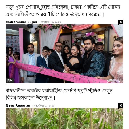
নতুন খুচরা পোশাক ব্র্যান্ড মাইক্লো, ঢাকায় একদিনে 7টি শোরুম
এবং নরসিংদীতে আরও 1টি শোরুম উদ্ভোধন করেছে।
Mohammad Sujon
-
নভেম্বর ১৩, ২০২৩
0
বিবিধ
রাজধানীতে ভারতীয় ফ্রাঞ্চাইজি ফেমিনা ফ্লন্ট স্টুডিও সেলুন
বিডির জমকালো উদ্বোধন।
News Reporter
-
সেপ্টেম্বর ৩, ২০২৩
0