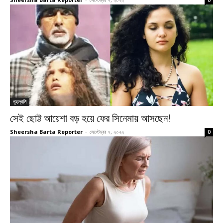
গৃহস্থলি
সেই ছোট্ট আয়েশা বড় হয়ে ফের সিনেমায় আসছেন!
Sheersha Barta Reporter
-
সেপ্টেম্বর ৭, ২০২২
0