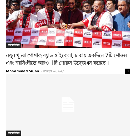
লাইফস্টাইল
নতুন খুচরা পোশাক ব্র্যান্ড মাইক্লো, ঢাকায় একদিনে 7টি শোরুম
এবং নরসিংদীতে আরও 1টি শোরুম উদ্ভোধন করেছে।
Mohammad Sujon
-
নভেম্বর ১৩, ২০২৩
0
লাইফস্টাইল