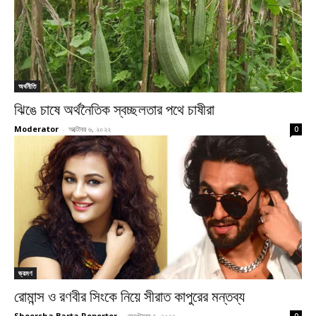
অর্থনীতি
ঝিঙে চাষে অর্থনৈতিক স্বচ্ছলতার পথে চাষীরা
Moderator
-
অক্টোবর ৬, ২০২২
0
ভ্রমণ
রোমান্স ও রণবীর সিংকে নিয়ে সীরাত কাপুরের মন্তব্য
Sheersha Barta Reporter
-
সেপ্টেম্বর ৭, ২০২২
0