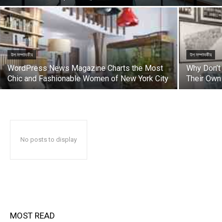
উপ সম্পাদকীয়
উপ সম্পাদকীয়
WordPress News Magazine Charts the Most
Why Don’t
Chic and Fashionable Women of New York City
Their Own
No posts to display
MOST READ