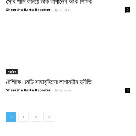
সৌর গাড়ি বানিয়ে তাক লাগালেন অংক শিক্ষক
Sheersha Barta Reporter
-
জুন ২৭, ২০২২
0
প্রযুক্তি
টেলিটক এমডি সাহাবুদ্দিনের লাগামহীন দুর্নীতি
Sheersha Barta Reporter
-
জুন ২৭, ২০২২
0
১
২
৩