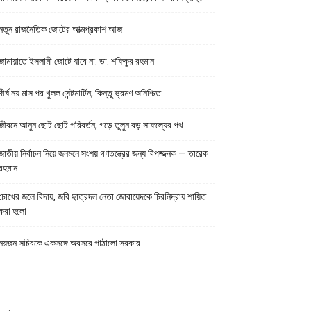
নতুন রাজনৈতিক জোটের আত্মপ্রকাশ আজ
জামায়াতে ইসলামী জোটে যাবে না: ডা. শফিকুর রহমান
দীর্ঘ নয় মাস পর খুলল সেন্টমার্টিন, কিন্তু ভ্রমণ অনিশ্চিত
জীবনে আনুন ছোট ছোট পরিবর্তন, গড়ে তুলুন বড় সাফল্যের পথ
জাতীয় নির্বাচন নিয়ে জনমনে সংশয় গণতন্ত্রের জন্য বিপজ্জনক — তারেক
রহমান
চোখের জলে বিদায়, জবি ছাত্রদল নেতা জোবায়েদকে চিরনিদ্রায় শায়িত
করা হলো
নয়জন সচিবকে একসঙ্গে অবসরে পাঠালো সরকার