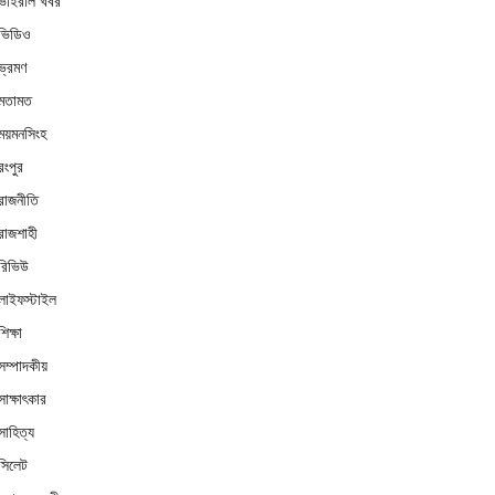
ভাইরাল খবর
ভিডিও
ভ্রমণ
মতামত
ময়মনসিংহ
রংপুর
রাজনীতি
রাজশাহী
রিভিউ
লাইফস্টাইল
শিক্ষা
সম্পাদকীয়
সাক্ষাৎকার
সাহিত্য
সিলেট