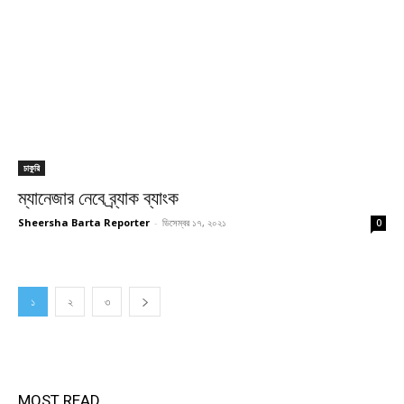
চাকুরি
ম্যানেজার নেবে ব্র্যাক ব্যাংক
Sheersha Barta Reporter
-
ডিসেম্বর ১৭, ২০২১
0
১
২
৩
MOST READ