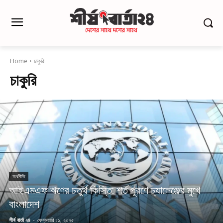
Home
চাকুরি
চাকুরি
অর্থনীতি
আইএমএফ ঋণের চতুর্থ কিস্তি: শর্ত পূরণে চ্যালেঞ্জের মুখে
বাংলাদেশ
শীর্ষ বার্তা ২৪
-
ফেব্রুয়ারি ১১, ২০২৫