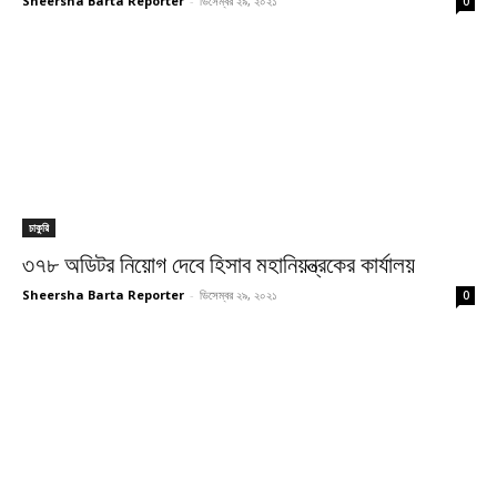
Sheersha Barta Reporter
-
ডিসেম্বর ২৯, ২০২১
0
চাকুরি
৩৭৮ অডিটর নিয়োগ দেবে হিসাব মহানিয়ন্ত্রকের কার্যালয়
Sheersha Barta Reporter
-
ডিসেম্বর ২৯, ২০২১
0