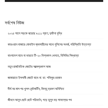
সর্বশেষ নিউজ
২০২৫ সালে সড়কে ঝরেছে ৯১১১ প্রাণ, দুর্ঘটনা বৃদ্ধি
কারওয়ান বাজারে মোবাইল ব্যবসায়ীদের সাথে পুলিশের সংঘর্ষ, পরিস্থিতি উত্তপ্ত
বাংলাদেশ যাবে না ভারতে টি-২০ বিশ্বকাপ খেলতে, বিসিবির সিদ্ধান্ত
নতুন রাজনৈতিক জোটের আত্মপ্রকাশ আজ
জামায়াতে ইসলামী জোটে যাবে না: ডা. শফিকুর রহমান
দীর্ঘ নয় মাস পর খুলল সেন্টমার্টিন, কিন্তু ভ্রমণ অনিশ্চিত
জীবনে আনুন ছোট ছোট পরিবর্তন, গড়ে তুলুন বড় সাফল্যের পথ