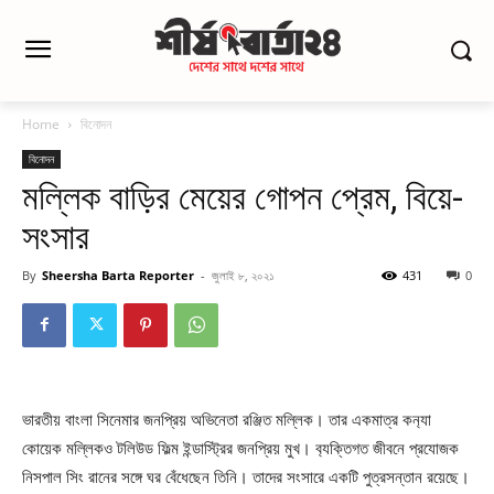
Home
বিনোদন
বিনোদন
মল্লিক বাড়ির মেয়ের গোপন প্রেম, বিয়ে-
সংসার
By
Sheersha Barta Reporter
-
জুলাই ৮, ২০২১
431
0
ভারতীয় বাংলা সিনেমার জনপ্রিয় অভিনেতা রঞ্জিত মল্লিক। তার একমাত্র কন‌্যা
কোয়েক মল্লিকও টলিউড ফিল্ম ইন্ডাস্ট্রির জনপ্রিয় মুখ। ব‌্যক্তিগত জীবনে প্রযোজক
নিসপাল সিং রানের সঙ্গে ঘর বেঁধেছেন তিনি। তাদের সংসারে একটি পুত্রসন্তান রয়েছে।