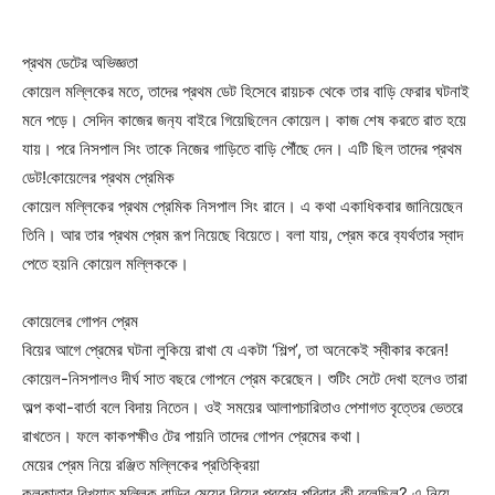
প্রথম ডেটের অভিজ্ঞতা
কোয়েল মল্লিকের মতে, তাদের প্রথম ডেট হিসেবে রায়চক থেকে তার বাড়ি ফেরার ঘটনাই
মনে পড়ে। সেদিন কাজের জন‌্য বাইরে গিয়েছিলেন কোয়েল। কাজ শেষ করতে রাত হয়ে
যায়। পরে নিসপাল সিং তাকে নিজের গাড়িতে বাড়ি পৌঁছে দেন। এটি ছিল তাদের প্রথম
ডেট!কোয়েলের প্রথম প্রেমিক
কোয়েল মল্লিকের প্রথম প্রেমিক নিসপাল সিং রানে। এ কথা একাধিকবার জানিয়েছেন
তিনি। আর তার প্রথম প্রেম রূপ নিয়েছে বিয়েতে। বলা যায়, প্রেম করে ব‌্যর্থতার স্বাদ
পেতে হয়নি কোয়েল মল্লিককে।
কোয়েলের গোপন প্রেম
বিয়ের আগে প্রেমের ঘটনা লুকিয়ে রাখা যে একটা ‘শিল্প’, তা অনেকেই স্বীকার করেন!
কোয়েল-নিসপালও দীর্ঘ সাত বছরে গোপনে প্রেম করেছেন। শুটিং সেটে দেখা হলেও তারা
অল্প কথা-বার্তা বলে বিদায় নিতেন। ওই সময়ের আলাপচারিতাও পেশাগত বৃত্তের ভেতরে
রাখতেন। ফলে কাকপক্ষীও টের পায়নি তাদের গোপন প্রেমের কথা।
মেয়ের প্রেম নিয়ে রঞ্জিত মল্লিকের প্রতিক্রিয়া
কলকাতার বিখ্যাত মল্লিক বাড়ির মেয়ের বিয়ের প্রশ্নে পরিবার কী বলেছিল? এ নিয়ে