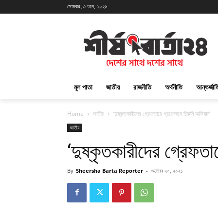
সোমবার ,৩ আগ, ২০২৬
মূল পাতা
জাতীয়
রাজনীতি
অর্থনীতি
আন্তর্জা
Home
জাতীয়
‘দুষ্কৃতকারীদের গ্রেফতারে প্রয়োজনে চিরুনি অভিযান’
জাতীয়
‘দুষ্কৃতকারীদের গ্রেফত
By
Sheersha Barta Reporter
-
অক্টোবর ২০, ২০২১