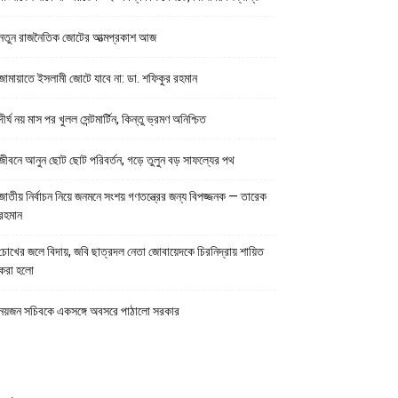
নতুন রাজনৈতিক জোটের আত্মপ্রকাশ আজ
জামায়াতে ইসলামী জোটে যাবে না: ডা. শফিকুর রহমান
দীর্ঘ নয় মাস পর খুলল সেন্টমার্টিন, কিন্তু ভ্রমণ অনিশ্চিত
জীবনে আনুন ছোট ছোট পরিবর্তন, গড়ে তুলুন বড় সাফল্যের পথ
জাতীয় নির্বাচন নিয়ে জনমনে সংশয় গণতন্ত্রের জন্য বিপজ্জনক — তারেক
রহমান
চোখের জলে বিদায়, জবি ছাত্রদল নেতা জোবায়েদকে চিরনিদ্রায় শায়িত
করা হলো
নয়জন সচিবকে একসঙ্গে অবসরে পাঠালো সরকার