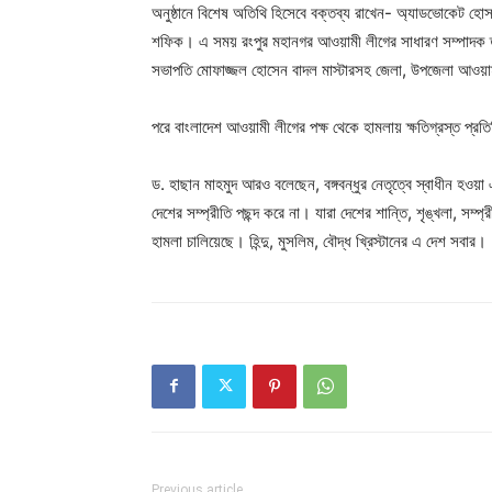
অনুষ্ঠানে বিশেষ অতিথি হিসেবে বক্তব্য রাখেন- অ্যাডভোকেট হ
শফিক। এ সময় রংপুর মহানগর আওয়ামী লীগের সাধারণ সম্পাদক তু
সভাপতি মোফাজ্জল হোসেন বাদল মাস্টারসহ জেলা, উপজেলা আওয়া
পরে বাংলাদেশ আওয়ামী লীগের পক্ষ থেকে হামলায় ক্ষতিগ্রস্ত প্
ড. হাছান মাহমুদ আরও বলেছেন, বঙ্গবন্ধুর নেতৃত্বে স্বাধীন হও
দেশের সম্প্রীতি পছন্দ করে না। যারা দেশের শান্তি, শৃঙ্খলা, সম্প
হামলা চালিয়েছে। হিন্দু, মুসলিম, বৌদ্ধ খ্রিস্টানের এ দেশ সবার।
Previous article