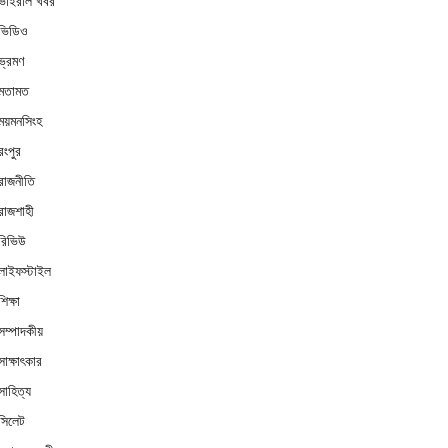
ভাইরাল খবর
ভিডিও
ভ্রমণ
মতামত
ময়মনসিংহ
রংপুর
রাজনীতি
রাজশাহী
রিভিউ
লাইফস্টাইল
শিক্ষা
সম্পাদকীয়
সাক্ষাৎকার
সাহিত্য
সিলেট