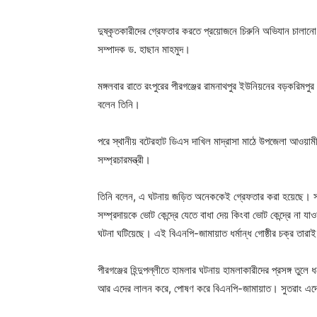
দুষ্কৃতকারীদের গ্রেফতার করতে প্রয়োজনে চিরুনি অভিযান চালানো 
সম্পাদক ড. হাছান মাহমুদ।
মঙ্গলবার রাতে রংপুরের পীরগঞ্জের রামনাথপুর ইউনিয়নের বড়করিমপুর ক
বলেন তিনি।
পরে স্থানীয় বটেরহাট ডিএস দাখিল মাদ্রাসা মাঠে উপজেলা আওয়ামী
সম্প্রচারমন্ত্রী।
তিনি বলেন, এ ঘটনায় জড়িত অনেককেই গ্রেফতার করা হয়েছে। সহসাই
সম্প্রদায়কে ভোট কেন্দ্রে যেতে বাধা দেয় কিংবা ভোট কেন্দ্রে না
ঘটনা ঘটিয়েছে। এই বিএনপি-জামায়াত ধর্মান্ধ গোষ্ঠীর চক্র তার
পীরগঞ্জের হিন্দুপল্লীতে হামলার ঘটনায় হামলাকারীদের প্রসঙ্গ ত
আর এদের লালন করে, পোষণ করে বিএনপি-জামায়াত। সুতরাং এদের 