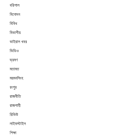
বরিশাল
বিনোদন
বিবিধ
বিভাগীয়
ভাইরাল খবর
ভিডিও
ভ্রমণ
মতামত
ময়মনসিংহ
রংপুর
রাজনীতি
রাজশাহী
রিভিউ
লাইফস্টাইল
শিক্ষা