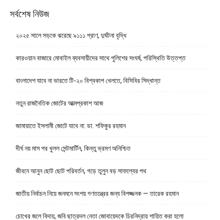
সর্বশেষ নিউজ
২০২৫ সালে সড়কে ঝরেছে ৯১১১ প্রাণ, দুর্ঘটনা বৃদ্ধি
কারওয়ান বাজারে মোবাইল ব্যবসায়ীদের সাথে পুলিশের সংঘর্ষ, পরিস্থিতি উত্তপ্ত
বাংলাদেশ যাবে না ভারতে টি-২০ বিশ্বকাপ খেলতে, বিসিবির সিদ্ধান্ত
নতুন রাজনৈতিক জোটের আত্মপ্রকাশ আজ
জামায়াতে ইসলামী জোটে যাবে না: ডা. শফিকুর রহমান
দীর্ঘ নয় মাস পর খুলল সেন্টমার্টিন, কিন্তু ভ্রমণ অনিশ্চিত
জীবনে আনুন ছোট ছোট পরিবর্তন, গড়ে তুলুন বড় সাফল্যের পথ
জাতীয় নির্বাচন নিয়ে জনমনে সংশয় গণতন্ত্রের জন্য বিপজ্জনক — তারেক রহমান
চোখের জলে বিদায়, জবি ছাত্রদল নেতা জোবায়েদকে চিরনিদ্রায় শায়িত করা হলো