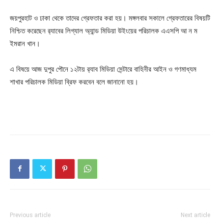
জয়পুরহাট ও ঢাকা থেকে তাদের গ্রেফতার করা হয়। মঙ্গলবার সকালে গ্রেফতারের বিষয়টি
নিশ্চিত করেছেন র‍্যাবের লিগ্যাল অ্যান্ড মিডিয়া উইংয়ের পরিচালক এএসপি আ ন ম
ইমরান খান।
এ বিষয়ে আজ দুপুর পৌনে ১২টায় র‌্যাব মিডিয়া সেন্টারে বাহিনীর আইন ও গণমাধ্যম
শাখার পরিচালক মিডিয়া ব্রিফ করবেন বলে জানানো হয়।
Previous article
Next article