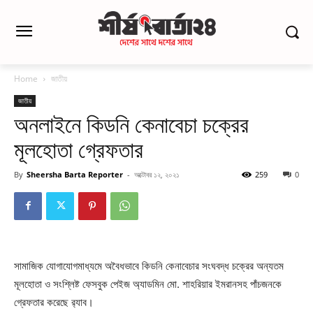
Home
জাতীয়
জাতীয়
অনলাইনে কিডনি কেনাবেচা চক্রের
মূলহোতা গ্রেফতার
By
Sheersha Barta Reporter
-
অক্টোবর ১২, ২০২১
259
0
সামাজিক যোগাযোগমাধ্যমে অবৈধভাবে কিডনি কেনাবেচার সংঘবদ্ধ চক্রের অন্যতম
মূলহোতা ও সংশ্লিষ্ট ফেসবুক পেইজ অ্যাডমিন মো. শাহরিয়ার ইমরানসহ পাঁচজনকে
গ্রেফতার করেছে র‌্যাব।