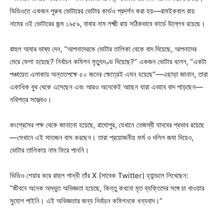
ভিডিওতে একজন পুরুষ ভোটারের ভোটার কার্ডও প্রদর্শন করা হয়—রামইকবাল রায়
নামের ওই ভোটারের জন্ম ১৯৫৯, বাবার নাম লক্ষ্মী রায় সঠিকভাবে কার্ডে উল্লেখ রয়েছে।
রাহুল আবার ভাষ্য দেন, “আপনাদেরকে ভোটার তালিকা থেকে বাদ দিয়েছে, আপনাদের
মেরে ফেলা হয়েছে? নির্বাচন কমিশন মৃত্যুদণ্ড দিয়েছে?” একজন ভোটার বলেন, “একটা
পঞ্চায়েত এলাকায় অন্ততপক্ষে ৫০ জনের ক্ষেত্রেই এমন হয়েছে”—এছাড়া জানান, তারা
একাধিক বুথ থেকে এসেছেন এবং আরও অনেকেই আছেন যারা এভাবে বাদ পড়েছেন—
নথিপত্র সত্ত্বেও।
কংগ্রেসের পক্ষ থেকে জানানো হয়েছে, রাঘোপুর, যেখানে তেজস্বী যাদবের প্রভাব রয়েছে
—সেখানে এই সাতজন বাস করছেন। তারা প্রয়োজনীয় ফর্ম ও দলিল জমা দিয়েও,
ভোটার তালিকায় নাম ফিরে পাননি।
ভিডিও শেয়ার করে রাহুল গান্ধী তাঁর X (সাবেক Twitter) হ্যান্ডলে লিখেছেন:
“জীবনে অনেক অদ্ভুত অভিজ্ঞতা হয়েছে, কিন্তু কখনো মৃত ব্যক্তিদের সঙ্গে চা খাওয়ার
সুযোগ পাইনি। এই অভিজ্ঞতার জন্য নির্বাচন কমিশনকে ধন্যবাদ।”