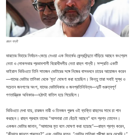
রাহুল গান্ধী
ভারতের বিহারে নির্বাচন-কেড়ে নেওয়া এক বিতর্কের কেন্দ্রবিন্দুতে দাঁড়িয়ে আছেন কংগ্রেস
নেতা ও লোকসভার প্রভাবশালী বিরোধীদলীয় নেতা রাহুল গান্ধী। সম্প্রতি একটি
ভাইরাল ভিডিওতে তিনি সাতজন ভোটারের সঙ্গে নিজের বাসভবনে চায়ের আয়োজন করেন
—যাদের ভোটার তালিকা থেকে ‘মৃত’ ঘোষণা করা হয়েছিল। কিন্তু তারা সবাই সুস্থ ও
সচেতন জনগণের অংশ, যাদের ভোটাধিকার ও জনপ্রতিনিধিত্ব—দুটি গুরুত্বপূর্ণ
গণতান্ত্রিক অধিকার—হঠাৎই বাতিল হয়ে গিয়েছিল।
ভিডিওতে দেখা যায়, চারজন নারী ও তিনজন পুরুষ ওই ব্যক্তি রাহুলের সাথে চা পান
করছেন। রাহুল প্রথমে তাদের “আপনারা তো বেঁচেই আছেন” বলে প্রশ্ন তোলেন।
একজন ভোটার জানান, “আমাদের মৃত বলে ঘোষণা করা হয়েছে”—রাহুল প্রশ্ন করেন,
“কীভাবে জানতে পারলেন?” এবং ভোটার বলেন, “ভোটার তালিকা পরীক্ষা করে দেখেছি।”