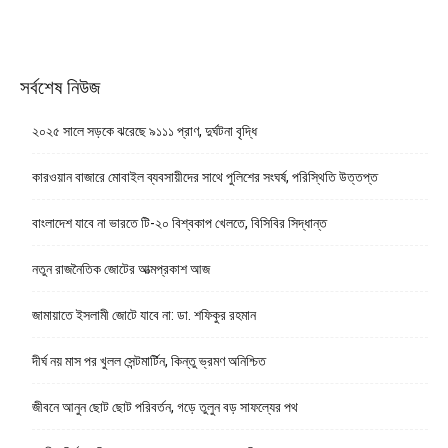
সর্বশেষ নিউজ
২০২৫ সালে সড়কে ঝরেছে ৯১১১ প্রাণ, দুর্ঘটনা বৃদ্ধি
কারওয়ান বাজারে মোবাইল ব্যবসায়ীদের সাথে পুলিশের সংঘর্ষ, পরিস্থিতি উত্তপ্ত
বাংলাদেশ যাবে না ভারতে টি-২০ বিশ্বকাপ খেলতে, বিসিবির সিদ্ধান্ত
নতুন রাজনৈতিক জোটের আত্মপ্রকাশ আজ
জামায়াতে ইসলামী জোটে যাবে না: ডা. শফিকুর রহমান
দীর্ঘ নয় মাস পর খুলল সেন্টমার্টিন, কিন্তু ভ্রমণ অনিশ্চিত
জীবনে আনুন ছোট ছোট পরিবর্তন, গড়ে তুলুন বড় সাফল্যের পথ