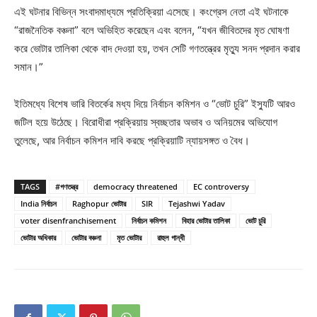
এই ঘটনার বিভিন্ন সংবাদমাধ্যমে প্রতিক্রিয়া এসেছে। কংগ্রেস নেতা এই ঘটনাকে
“রাজনৈতিক বঞ্চনা” বলে অভিহিত করেছেন এবং বলেন, “যখন জীবিতদের মৃত ঘোষণা
করে ভোটার তালিকা থেকে বাদ দেওয়া হয়, তখন সেটি গণতন্ত্রের মৃত্যু সনদ প্রদান করার
সমান।”
ইতিমধ্যে বিশেষ ভারি বিতর্কের মধ্য দিয়ে নির্বাচন কমিশন ও “ভোট চুরি” ইস্যুটি আরও
জটিল হয়ে উঠেছে। বিরোধীরা প্রক্রিয়ায় স্বচ্ছতার অভাব ও অনিয়মের অভিযোগ
তুলেছে, আর নির্বাচন কমিশন দাবি করছে প্রক্রিয়াটি ন্যায়সঙ্গত ও বৈধ।
TAGS
#গণতন্ত্র
democracy threatened
EC controversy
India নির্বাচন
Raghopur ভোটার
SIR
Tejashwi Yadav
voter disenfranchisement
নির্বাচন কমিশন
বিহার ভোটার তালিকা
ভোট চুরি
ভোটার অধিকার
ভোটার বঞ্চনা
মৃত ভোটার
রাহুল গান্ধী