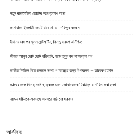
নতুন রাজনৈতিক জোটের আত্মপ্রকাশ আজ
জামায়াতে ইসলামী জোটে যাবে না: ডা. শফিকুর রহমান
দীর্ঘ নয় মাস পর খুলল সেন্টমার্টিন, কিন্তু ভ্রমণ অনিশ্চিত
জীবনে আনুন ছোট ছোট পরিবর্তন, গড়ে তুলুন বড় সাফল্যের পথ
জাতীয় নির্বাচন নিয়ে জনমনে সংশয় গণতন্ত্রের জন্য বিপজ্জনক — তারেক রহমান
চোখের জলে বিদায়, জবি ছাত্রদল নেতা জোবায়েদকে চিরনিদ্রায় শায়িত করা হলো
নয়জন সচিবকে একসঙ্গে অবসরে পাঠালো সরকার
আর্কাইভ