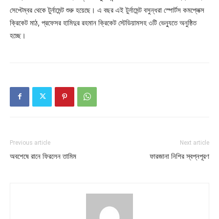
সেপ্টেম্বর থেকে টুর্নামেন্ট শুরু হয়েছে। এ বছর এই টুর্নামেন্ট বসুন্ধরা স্পোর্টস কমপ্লেক্স
ক্রিকেট মাঠ, প্রফেসর হামিদুর রহমান ক্রিকেট স্টেডিয়ামসহ ৩টি ভেন্যুতে অনুষ্ঠিত
হচ্ছে।
Previous article
Next article
অবশেষে রানে ফিরলেন তামিম
ফারজানা নিশির স্বপ্নপূরণ