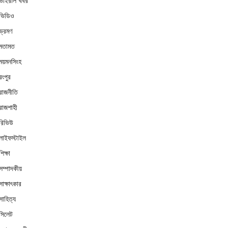
ভাইরাল খবর
ভিডিও
ভ্রমণ
মতামত
ময়মনসিংহ
রংপুর
রাজনীতি
রাজশাহী
রিভিউ
লাইফস্টাইল
শিক্ষা
সম্পাদকীয়
সাক্ষাৎকার
সাহিত্য
সিলেট