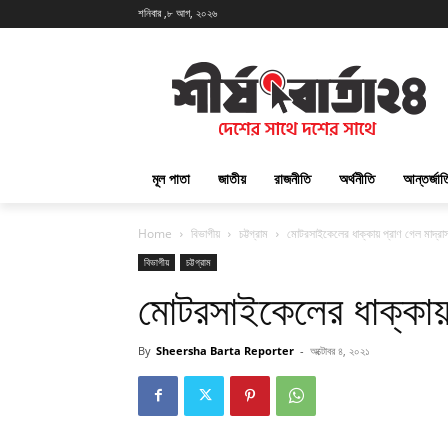
শনিবার ,৮ আগ, ২০২৬
মূল পাতা
জাতীয়
রাজনীতি
অর্থনীতি
আন্তর্জা
Home
বিভাগীয়
চট্টগ্রাম
মোটরসাইকেলের ধাক্কায় প্রাণ গেল মাদ্রাস
বিভাগীয়
চট্টগ্রাম
মোটরসাইকেলের ধাক্কায় প
By
Sheersha Barta Reporter
-
অক্টোবর ৪, ২০২১