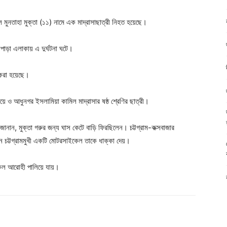
 মুনতাহা মুক্তা (১১) নামে এক মাদ্রাসাছাত্রী নিহত হয়েছে।
াপাড়া এলাকায় এ দুর্ঘটনা ঘটে।
 করা হয়েছে।
ে ও আধুনগর ইসলামিয়া কামিল মাদ্রাসার ষষ্ঠ শ্রেণির ছাত্রী।
িন জানান, মুক্তা গরুর জন্য ঘাস কেটে বাড়ি ফিরছিলেন। চট্টগ্রাম-কক্সবাজার
নে চট্টগ্রামমুখী একটি মোটরসাইকেল তাকে ধাক্কা দেয়।
ইকেল আরোহী পালিয়ে যায়।