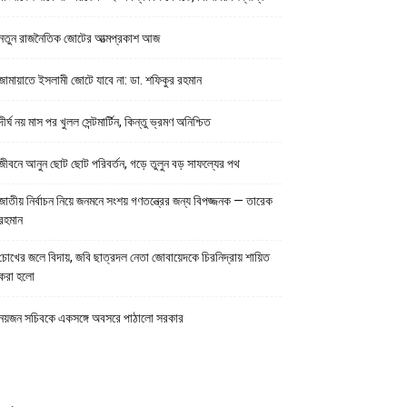
নতুন রাজনৈতিক জোটের আত্মপ্রকাশ আজ
জামায়াতে ইসলামী জোটে যাবে না: ডা. শফিকুর রহমান
দীর্ঘ নয় মাস পর খুলল সেন্টমার্টিন, কিন্তু ভ্রমণ অনিশ্চিত
জীবনে আনুন ছোট ছোট পরিবর্তন, গড়ে তুলুন বড় সাফল্যের পথ
জাতীয় নির্বাচন নিয়ে জনমনে সংশয় গণতন্ত্রের জন্য বিপজ্জনক — তারেক
রহমান
চোখের জলে বিদায়, জবি ছাত্রদল নেতা জোবায়েদকে চিরনিদ্রায় শায়িত
করা হলো
নয়জন সচিবকে একসঙ্গে অবসরে পাঠালো সরকার