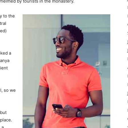
whelmed by tourists in the monastery.
 to the
tral
ved)
lked a
Banya
ient
l, so we
 but
 place.
 a