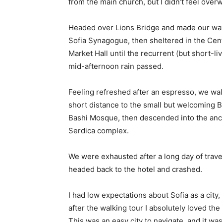
from the main church, but I didn’t feel over
Headed over Lions Bridge and made our way
Sofia Synagogue, then sheltered in the Cen
Market Hall until the recurrent (but short-li
mid-afternoon rain passed.
Feeling refreshed after an espresso, we wa
short distance to the small but welcoming 
Bashi Mosque, then descended into the anc
Serdica complex.
We were exhausted after a long day of trave
headed back to the hotel and crashed.
I had low expectations about Sofia as a city,
after the walking tour I absolutely loved the
This was an easy city to navigate, and it was