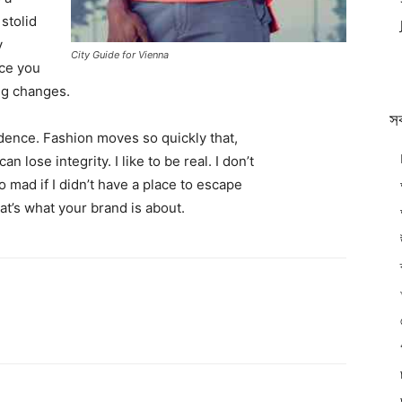
 stolid
y
City Guide for Vienna
nce you
ing changes.
স
ence. Fashion moves so quickly that,
 lose integrity. I like to be real. I don’t
go mad if I didn’t have a place to escape
hat’s what your brand is about.