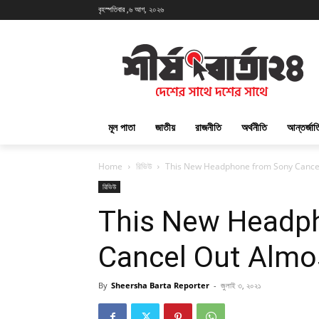
বৃহস্পতিবার ,৬ আগ, ২০২৬
মূল পাতা
জাতীয়
রাজনীতি
অর্থনীতি
আন্তর্জা
Home
রিভিউ
This New Headphone from Sony Cance
রিভিউ
This New Headp
Cancel Out Almo
By
Sheersha Barta Reporter
-
জুলাই ৩, ২০২১