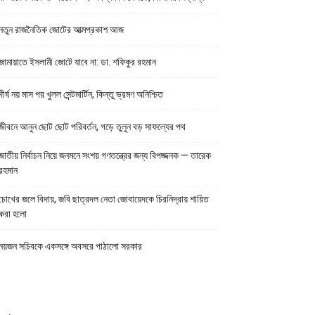
নতুন রাজনৈতিক জোটের আত্মপ্রকাশ আজ
জামায়াতে ইসলামী জোটে যাবে না: ডা. শফিকুর রহমান
দীর্ঘ নয় মাস পর খুলল সেন্টমার্টিন, কিন্তু ভ্রমণ অনিশ্চিত
জীবনে আনুন ছোট ছোট পরিবর্তন, গড়ে তুলুন বড় সাফল্যের পথ
জাতীয় নির্বাচন নিয়ে জনমনে সংশয় গণতন্ত্রের জন্য বিপজ্জনক — তারেক
রহমান
চোখের জলে বিদায়, জবি ছাত্রদল নেতা জোবায়েদকে চিরনিদ্রায় শায়িত
করা হলো
নয়জন সচিবকে একসঙ্গে অবসরে পাঠালো সরকার