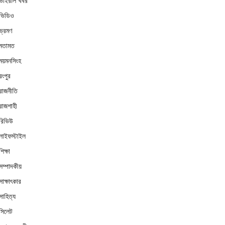
ভাইরাল খবর
ভিডিও
ভ্রমণ
মতামত
ময়মনসিংহ
রংপুর
রাজনীতি
রাজশাহী
রিভিউ
লাইফস্টাইল
শিক্ষা
সম্পাদকীয়
সাক্ষাৎকার
সাহিত্য
সিলেট