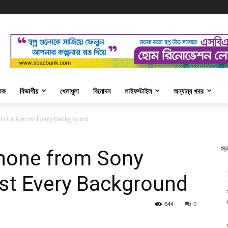
তিক
বিভাগীয়
খেলাধুলা
বিনোদন
লাইফস্টাইল
অন্যান্য খবর
l Out Almost Every Background
সর
hone from Sony
st Every Background
644
0