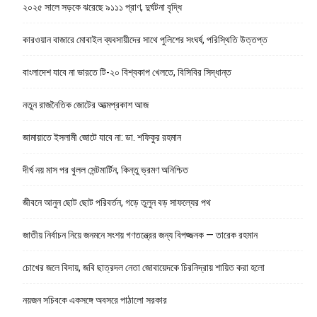
২০২৫ সালে সড়কে ঝরেছে ৯১১১ প্রাণ, দুর্ঘটনা বৃদ্ধি
কারওয়ান বাজারে মোবাইল ব্যবসায়ীদের সাথে পুলিশের সংঘর্ষ, পরিস্থিতি উত্তপ্ত
বাংলাদেশ যাবে না ভারতে টি-২০ বিশ্বকাপ খেলতে, বিসিবির সিদ্ধান্ত
নতুন রাজনৈতিক জোটের আত্মপ্রকাশ আজ
জামায়াতে ইসলামী জোটে যাবে না: ডা. শফিকুর রহমান
দীর্ঘ নয় মাস পর খুলল সেন্টমার্টিন, কিন্তু ভ্রমণ অনিশ্চিত
জীবনে আনুন ছোট ছোট পরিবর্তন, গড়ে তুলুন বড় সাফল্যের পথ
জাতীয় নির্বাচন নিয়ে জনমনে সংশয় গণতন্ত্রের জন্য বিপজ্জনক — তারেক রহমান
চোখের জলে বিদায়, জবি ছাত্রদল নেতা জোবায়েদকে চিরনিদ্রায় শায়িত করা হলো
নয়জন সচিবকে একসঙ্গে অবসরে পাঠালো সরকার