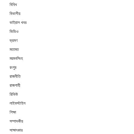
বিবিধ
বিভাগীয়
ভাইরাল খবর
ভিডিও
ভ্রমণ
মতামত
ময়মনসিংহ
রংপুর
রাজনীতি
রাজশাহী
রিভিউ
লাইফস্টাইল
শিক্ষা
সম্পাদকীয়
সাক্ষাৎকার