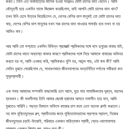
করত। তিনি এত অর্থবিত্তের মালিক হওয়া সত্ত্বেও মোটা চালের ভাত খেতেন। আমি
কৌতূহলী হয়ে একদিন তাকে জিজ্ঞেস করেছিলাম, ভাই আপনি মোটা চালের ভাত খান?
তখন উনি হেসে উত্তর দিয়েছিলেন যে, দেশের বেশির ভাগ মানুষই তো মোটা চালের ভাত
খায়, দেশের বেশির ভাগ মানুষের যখন সরু চালের ভাত খাওয়ার সামর্থ্য হবে তখন না হয়
আমিও খাব।
আর আমি তো সপ্তাহে একদিন বিভিন্ন প্রজেক্টে শ্রমিকদের সঙ্গে বসে দুপুরের খাবার খাই,
মোটা চালের ভাতে অভ্যস্ত থাকার কারণে শ্রমিকদের সঙ্গে নিয়ে আমাকে খাবারের অভিনয়
করতে হয় না, আমি এনজয় করি, শ্রমিকরাও খুশি হয়, আনন্দ পায়, এটা কম কী? আমি
সেদিন বুঝতে পেরেছিলাম যে, সাধারণভাবে জীবনযাপনের অন্তর্নিহিত দর্শনের গভীরতা কত
সুদূরপ্রসারী।
এক সময় আমাদের সম্পর্কটা কাছাকাছি চলে আসে, ঘুচে যায় সামাজিকতার দূরত্ব, বয়সের
ব্যবধান। কী অবলীলায় তিনি আমার জ্যেষ্ঠ ভ্রাতার আসনে সমাসীন হয়ে যান, আমি
বুঝতেও পারিনি। পড়ন্ত বিকালে অফিসে কাজের চাপ কমে এলে অনেক গল্পই করতেন।
নয় মাস মুক্তিযুদ্ধের গল্প, স্বাধীনতার জন্য মুক্তিযোদ্ধাদের স্বপ্নের স্বদেশ, নিজের
জীবনযুদ্ধের চড়াই-উতরাই, পরিবারে একজন দায়িত্ববান স্বামী, স্নেহ-ভালোবাসায়
আপ্লুত একজন পিতার গল্প, আরও কত কী।