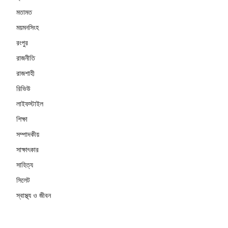
মতামত
ময়মনসিংহ
রংপুর
রাজনীতি
রাজশাহী
রিভিউ
লাইফস্টাইল
শিক্ষা
সম্পাদকীয়
সাক্ষাৎকার
সাহিত্য
সিলেট
স্বাস্থ্য ও জীবন