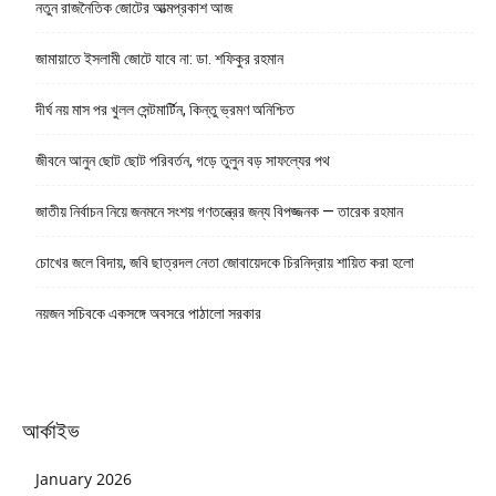
নতুন রাজনৈতিক জোটের আত্মপ্রকাশ আজ
জামায়াতে ইসলামী জোটে যাবে না: ডা. শফিকুর রহমান
দীর্ঘ নয় মাস পর খুলল সেন্টমার্টিন, কিন্তু ভ্রমণ অনিশ্চিত
জীবনে আনুন ছোট ছোট পরিবর্তন, গড়ে তুলুন বড় সাফল্যের পথ
জাতীয় নির্বাচন নিয়ে জনমনে সংশয় গণতন্ত্রের জন্য বিপজ্জনক — তারেক রহমান
চোখের জলে বিদায়, জবি ছাত্রদল নেতা জোবায়েদকে চিরনিদ্রায় শায়িত করা হলো
নয়জন সচিবকে একসঙ্গে অবসরে পাঠালো সরকার
আর্কাইভ
January 2026