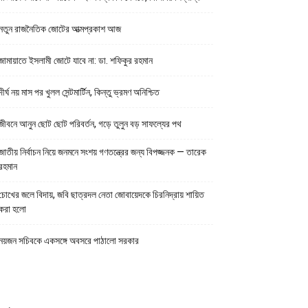
নতুন রাজনৈতিক জোটের আত্মপ্রকাশ আজ
জামায়াতে ইসলামী জোটে যাবে না: ডা. শফিকুর রহমান
দীর্ঘ নয় মাস পর খুলল সেন্টমার্টিন, কিন্তু ভ্রমণ অনিশ্চিত
জীবনে আনুন ছোট ছোট পরিবর্তন, গড়ে তুলুন বড় সাফল্যের পথ
জাতীয় নির্বাচন নিয়ে জনমনে সংশয় গণতন্ত্রের জন্য বিপজ্জনক — তারেক
রহমান
চোখের জলে বিদায়, জবি ছাত্রদল নেতা জোবায়েদকে চিরনিদ্রায় শায়িত
করা হলো
নয়জন সচিবকে একসঙ্গে অবসরে পাঠালো সরকার