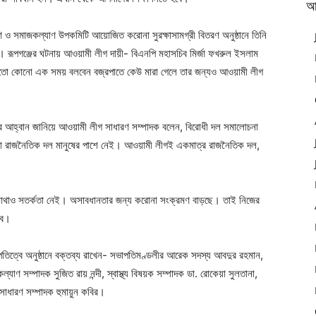
আ
ত্রাণ ও সমাজকল্যাণ উপকমিটি আয়োজিত করোনা সুরক্ষাসামগ্রী বিতরণ অনুষ্ঠানে তিনি
িনি। রূপগঞ্জের ঘটনায় আওয়ামী লীগ দায়ী- বিএনপি মহাসচিব মির্জা ফখরুল ইসলাম
হয়তো কোনো এক সময় বলবেন বজ্রপাতে কেউ মারা গেলে তার জন্যও আওয়ামী লীগ
নোর আহ্বান জানিয়ে আওয়ামী লীগ সাধারণ সম্পাদক বলেন, বিরোধী দল সমালোচনা
োনো রাজনৈতিক দল মানুষের পাশে নেই। আওয়ামী লীগই একমাত্র রাজনৈতিক দল,
ে কোথাও সতর্কতা নেই। অসাবধানতার জন্য করোনা সংক্রমণ বাড়ছে। তাই নিজের
বে।
তিত্বে অনুষ্ঠানে বক্তব্য রাখেন- সভাপতিমণ্ডলীর আরেক সদস্য আবদুর রহমান,
াণ সম্পাদক সুজিত রায় নন্দী, স্বাস্থ্য বিষয়ক সম্পাদক ডা. রোকেয়া সুলতানা,
সাধারণ সম্পাদক হুমায়ুন কবির।