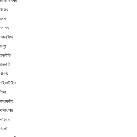
ভাইরাল খবর
ভিডিও
ভ্রমণ
মতামত
ময়মনসিংহ
রংপুর
রাজনীতি
রাজশাহী
রিভিউ
লাইফস্টাইল
শিক্ষা
সম্পাদকীয়
সাক্ষাৎকার
সাহিত্য
সিলেট