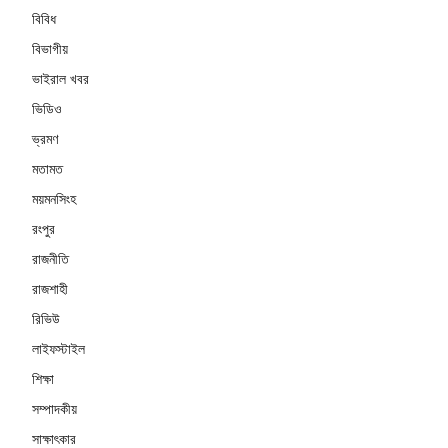
বিবিধ
বিভাগীয়
ভাইরাল খবর
ভিডিও
ভ্রমণ
মতামত
ময়মনসিংহ
রংপুর
রাজনীতি
রাজশাহী
রিভিউ
লাইফস্টাইল
শিক্ষা
সম্পাদকীয়
সাক্ষাৎকার