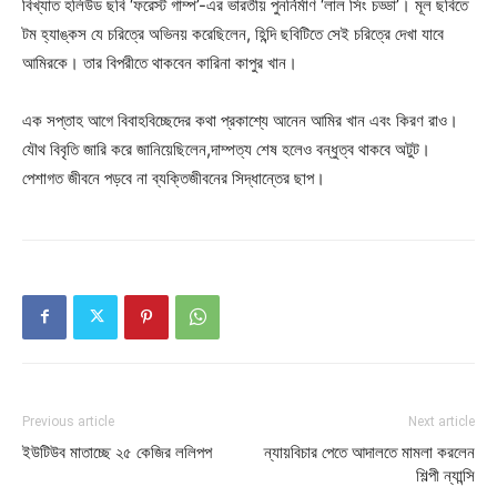
বিখ্যাত হলিউড ছবি ‘ফরেস্ট গাম্প’-এর ভারতীয় পুনর্নির্মাণ ‘লাল সিং চড্ডা’। মূল ছবিতে
টম হ্যাঙ্কস যে চরিত্রে অভিনয় করেছিলেন, হিন্দি ছবিটিতে সেই চরিত্রে দেখা যাবে
আমিরকে। তার বিপরীতে থাকবেন কারিনা কাপুর খান।
এক সপ্তাহ আগে বিবাহবিচ্ছেদের কথা প্রকাশ্যে আনেন আমির খান এবং কিরণ রাও।
যৌথ বিবৃতি জারি করে জানিয়েছিলেন,দাম্পত্য শেষ হলেও বন্ধুত্ব থাকবে অটুট।
পেশাগত জীবনে পড়বে না ব্যক্তিজীবনের সিদ্ধান্তের ছাপ।
Previous article
Next article
ইউটিউব মাতাচ্ছে ২৫ কেজির ললিপপ
ন্যায়বিচার পেতে আদালতে মামলা করলেন
শিল্পী ন্যান্সি