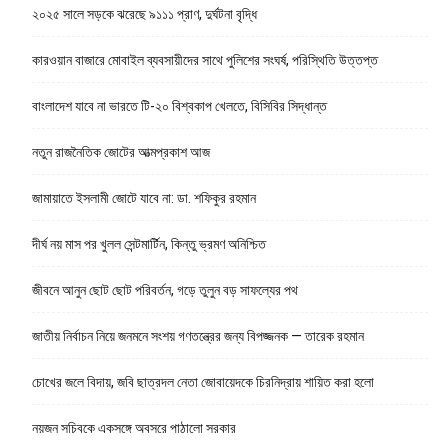
২০২৫ সালে সড়কে ঝরেছে ৯১১১ প্রাণ, দুর্ঘটনা বৃদ্ধি
কারওয়ান বাজারে মোবাইল ব্যবসায়ীদের সাথে পুলিশের সংঘর্ষ, পরিস্থিতি উত্তপ্ত
বাংলাদেশ যাবে না ভারতে টি-২০ বিশ্বকাপ খেলতে, বিসিবির সিদ্ধান্ত
নতুন রাজনৈতিক জোটের আত্মপ্রকাশ আজ
জামায়াতে ইসলামী জোটে যাবে না: ডা. শফিকুর রহমান
দীর্ঘ নয় মাস পর খুলল সেন্টমার্টিন, কিন্তু ভ্রমণ অনিশ্চিত
জীবনে আনুন ছোট ছোট পরিবর্তন, গড়ে তুলুন বড় সাফল্যের পথ
জাতীয় নির্বাচন নিয়ে জনমনে সংশয় গণতন্ত্রের জন্য বিপজ্জনক — তারেক রহমান
চোখের জলে বিদায়, জবি ছাত্রদল নেতা জোবায়েদকে চিরনিদ্রায় শায়িত করা হলো
নয়জন সচিবকে একসঙ্গে অবসরে পাঠালো সরকার