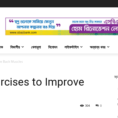
তিক
বিভাগীয়
খেলাধুলা
বিনোদন
লাইফস্টাইল
অন্যান্য খবর
ve Back Muscles
সর
rcises to Improve
304
0