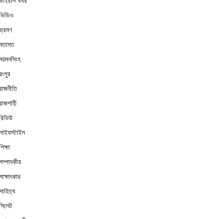
ভাইরাল খবর
ভিডিও
ভ্রমণ
মতামত
ময়মনসিংহ
রংপুর
রাজনীতি
রাজশাহী
রিভিউ
লাইফস্টাইল
শিক্ষা
সম্পাদকীয়
সাক্ষাৎকার
সাহিত্য
সিলেট