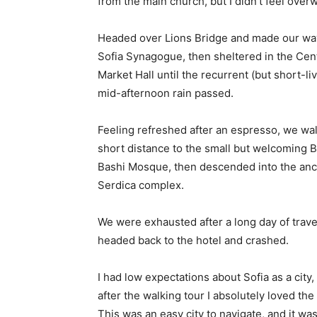
from the main church, but I didn’t feel over
Headed over Lions Bridge and made our way
Sofia Synagogue, then sheltered in the Cen
Market Hall until the recurrent (but short-li
mid-afternoon rain passed.
Feeling refreshed after an espresso, we wa
short distance to the small but welcoming 
Bashi Mosque, then descended into the anc
Serdica complex.
We were exhausted after a long day of trave
headed back to the hotel and crashed.
I had low expectations about Sofia as a city,
after the walking tour I absolutely loved the
This was an easy city to navigate, and it was