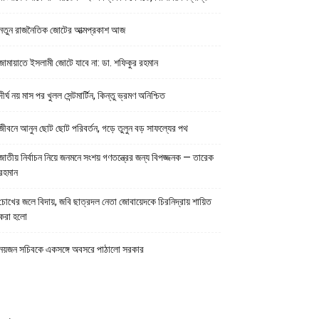
নতুন রাজনৈতিক জোটের আত্মপ্রকাশ আজ
জামায়াতে ইসলামী জোটে যাবে না: ডা. শফিকুর রহমান
দীর্ঘ নয় মাস পর খুলল সেন্টমার্টিন, কিন্তু ভ্রমণ অনিশ্চিত
জীবনে আনুন ছোট ছোট পরিবর্তন, গড়ে তুলুন বড় সাফল্যের পথ
জাতীয় নির্বাচন নিয়ে জনমনে সংশয় গণতন্ত্রের জন্য বিপজ্জনক — তারেক
রহমান
চোখের জলে বিদায়, জবি ছাত্রদল নেতা জোবায়েদকে চিরনিদ্রায় শায়িত
করা হলো
নয়জন সচিবকে একসঙ্গে অবসরে পাঠালো সরকার