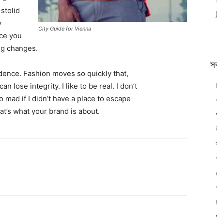
 stolid
y
City Guide for Vienna
nce you
ing changes.
স
ence. Fashion moves so quickly that,
 lose integrity. I like to be real. I don’t
go mad if I didn’t have a place to escape
hat’s what your brand is about.