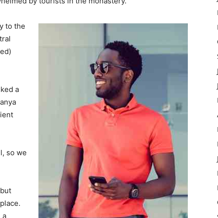
whelmed by tourists in the monastery.
 to the
tral
ved)
lked a
Banya
ient
l, so we
 but
 place.
 a