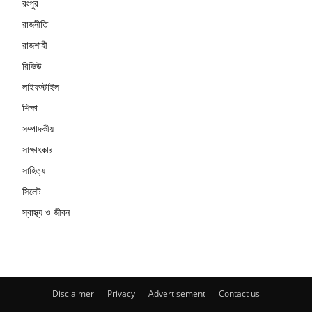
রংপুর
রাজনীতি
রাজশাহী
রিভিউ
লাইফস্টাইল
শিক্ষা
সম্পাদকীয়
সাক্ষাৎকার
সাহিত্য
সিলেট
স্বাস্থ্য ও জীবন
Disclaimer
Privacy
Advertisement
Contact us