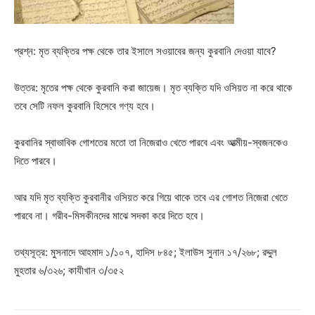
প্রশ্ন: মৃত ব্যক্তির পক্ষ থেকে তার ইসালে সওয়াবের জন্য কুরবানি দেওয়া যাবে?
উত্তর: মৃতের পক্ষ থেকে কুরবানি করা জায়েজ। মৃত ব্যক্তি যদি ওসিয়ত না করে থাকে
তবে সেটি নফল কুরবানি হিসেবে গণ্য হবে।
কুরবানির স্বাভাবিক গোশতের মতো তা নিজেরাও খেতে পারবে এবং আত্মীয়-স্বজনকেও
দিতে পারবে।
আর যদি মৃত ব্যক্তি কুরবানীর ওসিয়ত করে গিয়ে থাকে তবে এর গোশত নিজেরা খেতে
পারবে না। গরীব-মিসকীনদের মাঝে সদকা করে দিতে হবে।
তথ্যসূত্র: মুসনাদে আহমাদ ১/১০৭, হাদিস ৮৪৫; ইলাউস সুনান ১৭/২৬৮; রদ্দুল
মুহতার ৬/৩২৬; কাযীখান ৩/৩৫২