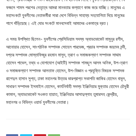
ফজলে শামস পরশের নেতৃত্বে আমরা মানবতার কল্যাণে কাজ করে যাচ্ছি। মানুষের এ
মহাসংকটে যুবলীগের নেতাকর্মীরা সারা দেশে বিভিন্ন সাহায্য সহযোগিতা দিয়ে মানুষের
পাশে দাঁড়িয়েছে। এই ঘোর সংকটে মানবসেবাই আমাদের একমাত্র ব্রত।
এ সময় উপস্থিত ছিলেন- যুবলীগের প্রেসিডিয়াম সদস্য অ্যাডভোকেট মামুনুর রশীদ,
আনোয়ার হোসেন, সাংগঠনিক সম্পাদক সোহেল পারভেজ, প্রচার সম্পাদক জয়দেব নন্দী,
দপ্তর সম্পাদক মোস্তাফিজুর রহমান মাসুদ, ত্রাণ ও সমাজকল্যাণ সম্পাদক সাদ্দাম
হোসেন পাভেল, তথ্য ও যোগাযোগ (আইটি) সম্পাদক শামছুল আলম অনিক, উপ-ত্রাণ
ও সমাজকল্যাণ সম্পাদক আলতাফ হোসেন, উপ-বিজ্ঞান ও প্রযুক্তি বিষয়ক সম্পাদক
রাশেদুল হাসান সুপ্ত, ঢাকা মহানগর উত্তর ভারপ্রাপ্ত সভাপতি জাকির হোসেন বাবুল,
সাধারণ সম্পাদক ইসমাইল হোসেন, কার্যনির্বাহী সদস্য ইঞ্জিনিয়ার মুক্তার হোসেন চৌধুরী
কামাল, অ্যাডভোকেট সওকত হায়াত, ইঞ্জিনিয়ার আসাদুল্লাহ তুষারসহ কেন্দ্রীয়,
মহানগর ও বিভিন্ন ওয়ার্ড যুবলীগের নেতারা।