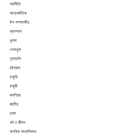
অর্থনীতি
আন্তর্জাতিক
উপ সম্পাদকীয়
ক্যাম্পাস
খুলনা
খেলাধুলা
গৃহস্থলি
চট্টগ্রাম
চাকুরি
চাকুরী
জনপ্রিয়
জাতীয়
ঢাকা
ধর্ম ও জীবন
নাগরিক সাংবাদিকতা