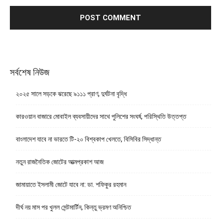
সর্বশেষ নিউজ
২০২৫ সালে সড়কে ঝরেছে ৯১১১ প্রাণ, দুর্ঘটনা বৃদ্ধি
কারওয়ান বাজারে মোবাইল ব্যবসায়ীদের সাথে পুলিশের সংঘর্ষ, পরিস্থিতি উত্তপ্ত
বাংলাদেশ যাবে না ভারতে টি-২০ বিশ্বকাপ খেলতে, বিসিবির সিদ্ধান্ত
নতুন রাজনৈতিক জোটের আত্মপ্রকাশ আজ
জামায়াতে ইসলামী জোটে যাবে না: ডা. শফিকুর রহমান
দীর্ঘ নয় মাস পর খুলল সেন্টমার্টিন, কিন্তু ভ্রমণ অনিশ্চিত