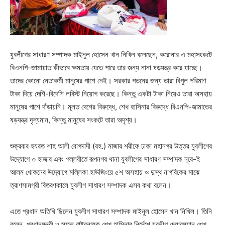
যুবলীগের সাধারণ সম্পাদক মাইনুল হোসেন খান নিখিল বলেছেন, করোনার এ মহাসংকটে
বিএনপি-জামায়াত কীভাবে ক্ষমতায় যেতে পারে তার জন্য নানা ষড়যন্ত্র করে যাচ্ছে।
তাদের কোনো নেতাকর্মী মানুষের পাশে নেই। সরকার পতনের জন্য তারা বিপুল পরিমাণ
টাকা দিয়ে দেশি-বিদেশি লবিস্ট নিয়োগ করেছে। কিন্তু একটা টাকা নিয়েও তারা অসহায়
মানুষের পাশে দাঁড়ায়নি। মূলত দেশের বিরুদ্ধে, শেখ হাসিনার বিরুদ্ধে বিএনপি-জামাতের
ষড়যন্ত্র দৃশ্যমান, কিন্তু মানুষের সংকটে তারা অদৃশ্য।
শুক্রবার হযরত শাহ আলী বোগদাদী (রহ.) মাজার শরীফে ঢাকা মহানগর উত্তর যুবলীগের
উদ্যোগে ৩ হাজার এবং পল্লবীতে রূপনগর থানা যুবলীগের সাধারণ সম্পাদক নূরে-ই
আলম খোকনের উদ্যোগে মল্লিকা হাউজিংয়ে ৫শ অসহায় ও দুস্থ নাগরিকের মাঝে
ত্রাণসামগ্রী বিতরণকালে যুবলীগ সাধারণ সম্পাদক এসব কথা বলেন।
এতে প্রধান অতিথি ছিলেন যুবলীগ সাধারণ সম্পাদক মাইনুল হোসেন খান নিখিল। তিনি
বলেন, প্রধানমন্ত্রী ও সফল রাষ্ট্রনায়ক শেখ হাসিনার নির্দেশে যুবলীগ চেয়ারম্যান শেখ