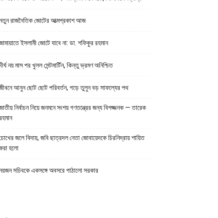
নতুন রাজনৈতিক জোটের আত্মপ্রকাশ আজ
জামায়াতে ইসলামী জোটে যাবে না: ডা. শফিকুর রহমান
দীর্ঘ নয় মাস পর খুলল সেন্টমার্টিন, কিন্তু ভ্রমণ অনিশ্চিত
জীবনে আনুন ছোট ছোট পরিবর্তন, গড়ে তুলুন বড় সাফল্যের পথ
জাতীয় নির্বাচন নিয়ে জনমনে সংশয় গণতন্ত্রের জন্য বিপজ্জনক — তারেক
রহমান
চোখের জলে বিদায়, জবি ছাত্রদল নেতা জোবায়েদকে চিরনিদ্রায় শায়িত
করা হলো
নয়জন সচিবকে একসঙ্গে অবসরে পাঠালো সরকার