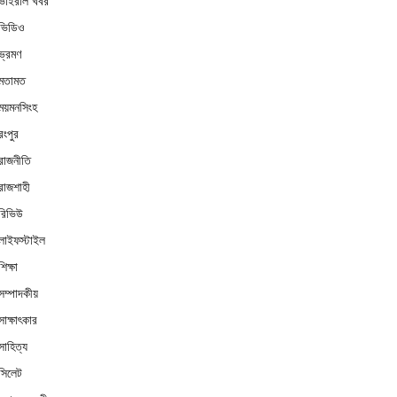
ভাইরাল খবর
ভিডিও
ভ্রমণ
মতামত
ময়মনসিংহ
রংপুর
রাজনীতি
রাজশাহী
রিভিউ
লাইফস্টাইল
শিক্ষা
সম্পাদকীয়
সাক্ষাৎকার
সাহিত্য
সিলেট