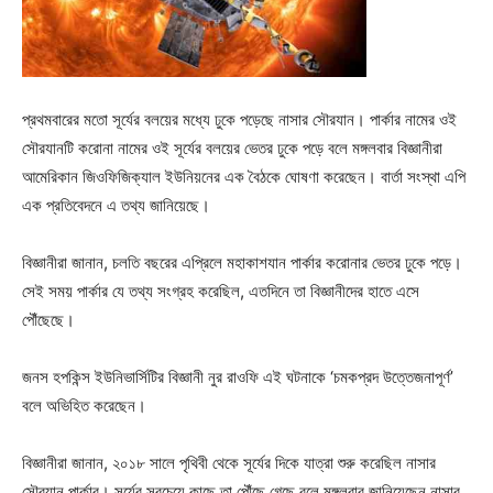
প্রথমবারের মতো সূর্যের বলয়ের মধ্যে ঢুকে পড়েছে নাসার সৌরযান। পার্কার নামের ওই
সৌরযানটি করোনা নামের ওই সূর্যের বলয়ের ভেতর ঢুকে পড়ে বলে মঙ্গলবার বিজ্ঞানীরা
আমেরিকান জিওফিজিক্যাল ইউনিয়নের এক বৈঠকে ঘোষণা করেছেন। বার্তা সংস্থা এপি
এক প্রতিবেদনে এ তথ্য জানিয়েছে।
বিজ্ঞানীরা জানান, চলতি বছরের এপ্রিলে মহাকাশযান পার্কার করোনার ভেতর ঢুকে পড়ে।
সেই সময় পার্কার যে তথ্য সংগ্রহ করেছিল, এতদিনে তা বিজ্ঞানীদের হাতে এসে
পৌঁছেছে।
জনস হপকিন্স ইউনিভার্সিটির বিজ্ঞানী নুর রাওফি এই ঘটনাকে ‘চমকপ্রদ উত্তেজনাপূর্ণ’
বলে অভিহিত করেছেন।
বিজ্ঞানীরা জানান, ২০১৮ সালে পৃথিবী থেকে সূর্যের দিকে যাত্রা শুরু করেছিল নাসার
সৌরযান পার্কার। সূর্যের সবচেয়ে কাছে তা পৌঁছে গেছে বলে মঙ্গলবার জানিয়েছেন নাসার