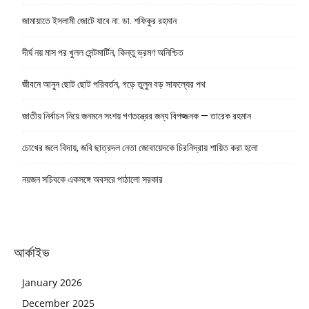
জামায়াতে ইসলামী জোটে যাবে না: ডা. শফিকুর রহমান
দীর্ঘ নয় মাস পর খুলল সেন্টমার্টিন, কিন্তু ভ্রমণ অনিশ্চিত
জীবনে আনুন ছোট ছোট পরিবর্তন, গড়ে তুলুন বড় সাফল্যের পথ
জাতীয় নির্বাচন নিয়ে জনমনে সংশয় গণতন্ত্রের জন্য বিপজ্জনক — তারেক রহমান
চোখের জলে বিদায়, জবি ছাত্রদল নেতা জোবায়েদকে চিরনিদ্রায় শায়িত করা হলো
নয়জন সচিবকে একসঙ্গে অবসরে পাঠালো সরকার
আর্কাইভ
January 2026
December 2025