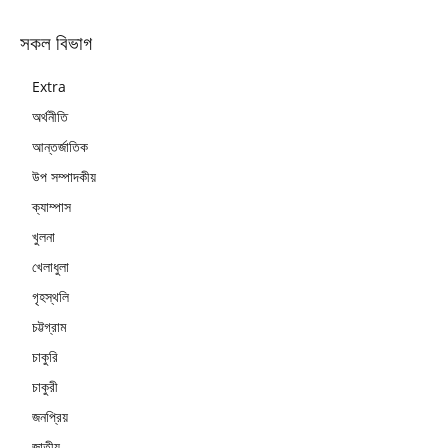
সকল বিভাগ
Extra
অর্থনীতি
আন্তর্জাতিক
উপ সম্পাদকীয়
ক্যাম্পাস
খুলনা
খেলাধুলা
গৃহস্থলি
চট্টগ্রাম
চাকুরি
চাকুরী
জনপ্রিয়
জাতীয়