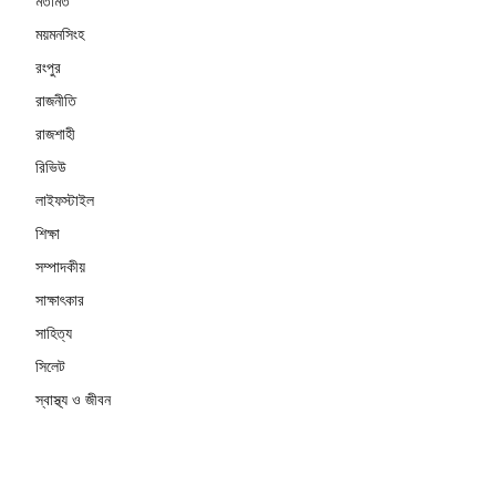
মতামত
ময়মনসিংহ
রংপুর
রাজনীতি
রাজশাহী
রিভিউ
লাইফস্টাইল
শিক্ষা
সম্পাদকীয়
সাক্ষাৎকার
সাহিত্য
সিলেট
স্বাস্থ্য ও জীবন