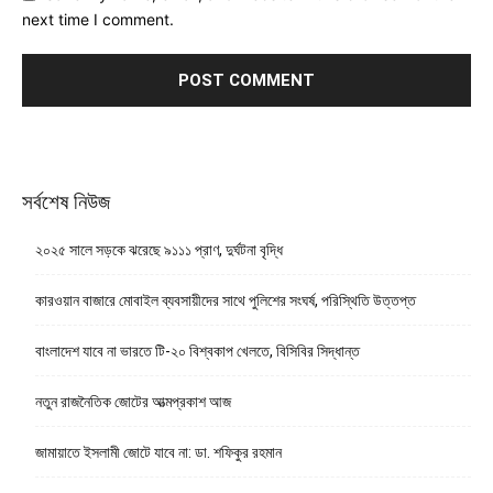
next time I comment.
সর্বশেষ নিউজ
২০২৫ সালে সড়কে ঝরেছে ৯১১১ প্রাণ, দুর্ঘটনা বৃদ্ধি
কারওয়ান বাজারে মোবাইল ব্যবসায়ীদের সাথে পুলিশের সংঘর্ষ, পরিস্থিতি উত্তপ্ত
বাংলাদেশ যাবে না ভারতে টি-২০ বিশ্বকাপ খেলতে, বিসিবির সিদ্ধান্ত
নতুন রাজনৈতিক জোটের আত্মপ্রকাশ আজ
জামায়াতে ইসলামী জোটে যাবে না: ডা. শফিকুর রহমান