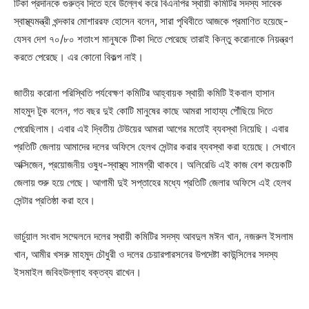
টিকা প্রদানকে গুরুত্ব দিতে হবে উল্লেখ করে বিএনপির স্থায়ী কমিটির সদস্য সাবেক
স্বাস্থ্যমন্ত্রী খন্দকার মোশাররফ হোসেন বলেন, সারা পৃথিবীতে আজকে প্রমাণিত হয়েছে-
যেসব দেশ ৭০/৮০ শতাংশ মানুষকে টিকা দিতে পেরেছে তারাই কিন্তু করোনাকে নিয়ন্ত্রণ
করতে পেরেছে। এর কোনো বিকল্প নাই।
জাতীয় করোনা পরিস্থিতি পর্যবেক্ষণ কমিটির আহ্বায়ক স্থায়ী কমিটি ইকবাল হাসান
মাহমুদ টুক বলেন, গত বছর দুই কোটি মানুষের কাছে আমরা সাহায্য পৌঁছিয়ে দিতে
পেরেছিলাম। এবার এই দ্বিতীয় টেউয়ের আমরা আগের মতোই ব্যবস্থা নিয়েছি। এবার
প্রতিটি জেলায় আমাদের দলের অফিসে হেলথ সেন্টার করার ব্যবস্থা করা হয়েছে। সেখানে
অক্সিজেন, প্রয়োজনীয় ওষুধ-স্বাস্থ্য সামগ্রী থাকবে। অলিরেডি এই কাজ বেশ কয়েকটি
জেলায় শুরু হয়ে গেছে। আগামী দুই সপ্তাহের মধ্যে প্রতিটি জেলার অফিসে এই হেলথ
সেন্টার প্রতিষ্ঠা করা হবে।
ভার্চুয়াল সংবাদ সম্মেলনে দলের স্থায়ী কমিটির সদস্য আবদুল মঈন খান, নজরুল ইসলাম
খান, আমীর খসরু মাহমুদ চৌধুরী ও দলের চেয়ারপারসনের উপদেষ্টা কাউন্সিলের সদস্য
ইসমাইল জবিহউল্লাহ বক্তব্য রাখেন।