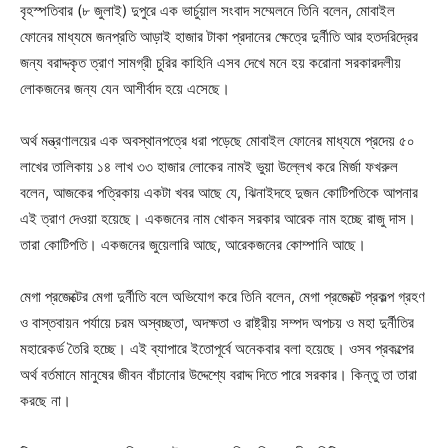
বৃহস্পতিবার (৮ জুলাই) দুপুরে এক ভার্চুয়াল সংবাদ সম্মেলনে তিনি বলেন, মোবাইল
ফোনের মাধ্যমে জনপ্রতি আড়াই হাজার টাকা প্রদানের ক্ষেত্রে দুর্নীতি আর হতদরিদ্রের
জন্য বরাদ্দকৃত ত্রাণ সামগ্রী চুরির কাহিনি এসব দেখে মনে হয় করোনা সরকারদলীয়
লোকজনের জন্য যেন আশীর্বাদ হয়ে এসেছে।
অর্থ মন্ত্রণালয়ের এক অবস্থানপত্রে ধরা পড়েছে মোবাইল ফোনের মাধ্যমে প্রদেয় ৫০
লাখের তালিকায় ১৪ লাখ ৩৩ হাজার লোকের নামই ভুয়া উল্লেখ করে মির্জা ফখরুল
বলেন, আজকের পত্রিকায় একটা খবর আছে যে, ঝিনাইদহে দুজন কোটিপতিকে আপনার
এই ত্রাণ দেওয়া হয়েছে। একজনের নাম খোকন সরকার আরেক নাম হচ্ছে রাজু দাস।
তারা কোটিপতি। একজনের জুয়েলারি আছে, আরেকজনের কোম্পানি আছে।
মেগা প্রজেক্টের মেগা দুর্নীতি বলে অভিযোগ করে তিনি বলেন, মেগা প্রজেক্টে প্রকল্প গ্রহণ
ও বাস্তবায়ন পর্যায়ে চরম অস্বচ্ছতা, অদক্ষতা ও রাষ্ট্রীয় সম্পদ অপচয় ও মহা দুর্নীতির
মহারেকর্ড তৈরি হচ্ছে। এই ব্যাপারে ইতোপূর্বে অনেকবার বলা হয়েছে। ওসব প্রকল্পের
অর্থ বর্তমানে মানুষের জীবন বাঁচানোর উদ্দেশ্যে বরাদ্দ দিতে পারে সরকার। কিন্তু তা তারা
করছে না।