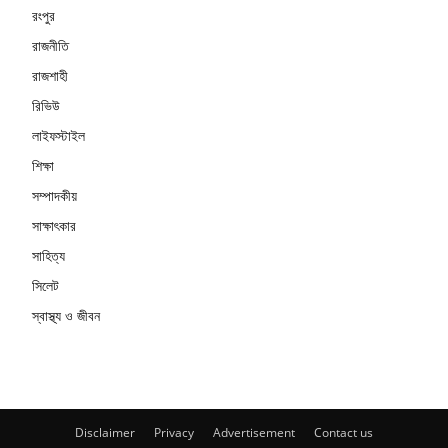
রংপুর
রাজনীতি
রাজশাহী
রিভিউ
লাইফস্টাইল
শিক্ষা
সম্পাদকীয়
সাক্ষাৎকার
সাহিত্য
সিলেট
স্বাস্থ্য ও জীবন
Disclaimer
Privacy
Advertisement
Contact us