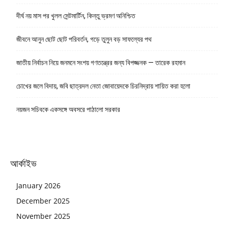
দীর্ঘ নয় মাস পর খুলল সেন্টমার্টিন, কিন্তু ভ্রমণ অনিশ্চিত
জীবনে আনুন ছোট ছোট পরিবর্তন, গড়ে তুলুন বড় সাফল্যের পথ
জাতীয় নির্বাচন নিয়ে জনমনে সংশয় গণতন্ত্রের জন্য বিপজ্জনক — তারেক রহমান
চোখের জলে বিদায়, জবি ছাত্রদল নেতা জোবায়েদকে চিরনিদ্রায় শায়িত করা হলো
নয়জন সচিবকে একসঙ্গে অবসরে পাঠালো সরকার
আর্কাইভ
January 2026
December 2025
November 2025