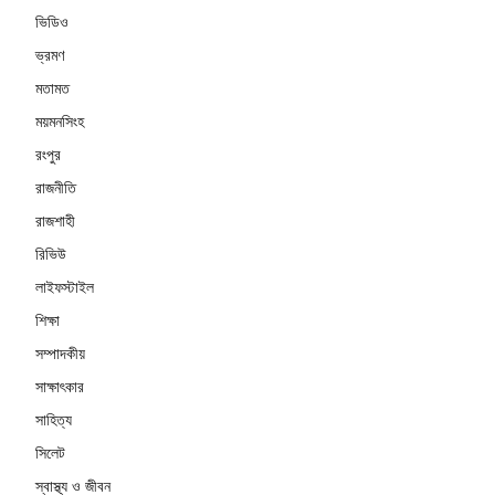
ভিডিও
ভ্রমণ
মতামত
ময়মনসিংহ
রংপুর
রাজনীতি
রাজশাহী
রিভিউ
লাইফস্টাইল
শিক্ষা
সম্পাদকীয়
সাক্ষাৎকার
সাহিত্য
সিলেট
স্বাস্থ্য ও জীবন