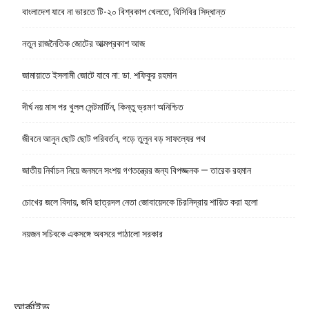
বাংলাদেশ যাবে না ভারতে টি-২০ বিশ্বকাপ খেলতে, বিসিবির সিদ্ধান্ত
নতুন রাজনৈতিক জোটের আত্মপ্রকাশ আজ
জামায়াতে ইসলামী জোটে যাবে না: ডা. শফিকুর রহমান
দীর্ঘ নয় মাস পর খুলল সেন্টমার্টিন, কিন্তু ভ্রমণ অনিশ্চিত
জীবনে আনুন ছোট ছোট পরিবর্তন, গড়ে তুলুন বড় সাফল্যের পথ
জাতীয় নির্বাচন নিয়ে জনমনে সংশয় গণতন্ত্রের জন্য বিপজ্জনক — তারেক রহমান
চোখের জলে বিদায়, জবি ছাত্রদল নেতা জোবায়েদকে চিরনিদ্রায় শায়িত করা হলো
নয়জন সচিবকে একসঙ্গে অবসরে পাঠালো সরকার
আর্কাইভ