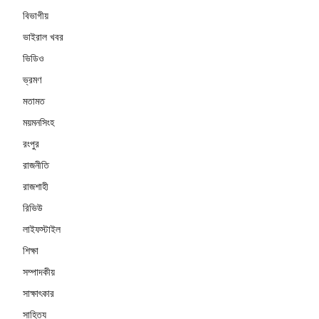
বিভাগীয়
ভাইরাল খবর
ভিডিও
ভ্রমণ
মতামত
ময়মনসিংহ
রংপুর
রাজনীতি
রাজশাহী
রিভিউ
লাইফস্টাইল
শিক্ষা
সম্পাদকীয়
সাক্ষাৎকার
সাহিত্য