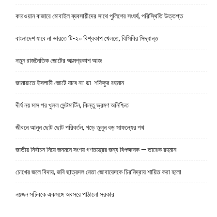
কারওয়ান বাজারে মোবাইল ব্যবসায়ীদের সাথে পুলিশের সংঘর্ষ, পরিস্থিতি উত্তপ্ত
বাংলাদেশ যাবে না ভারতে টি-২০ বিশ্বকাপ খেলতে, বিসিবির সিদ্ধান্ত
নতুন রাজনৈতিক জোটের আত্মপ্রকাশ আজ
জামায়াতে ইসলামী জোটে যাবে না: ডা. শফিকুর রহমান
দীর্ঘ নয় মাস পর খুলল সেন্টমার্টিন, কিন্তু ভ্রমণ অনিশ্চিত
জীবনে আনুন ছোট ছোট পরিবর্তন, গড়ে তুলুন বড় সাফল্যের পথ
জাতীয় নির্বাচন নিয়ে জনমনে সংশয় গণতন্ত্রের জন্য বিপজ্জনক — তারেক রহমান
চোখের জলে বিদায়, জবি ছাত্রদল নেতা জোবায়েদকে চিরনিদ্রায় শায়িত করা হলো
নয়জন সচিবকে একসঙ্গে অবসরে পাঠালো সরকার