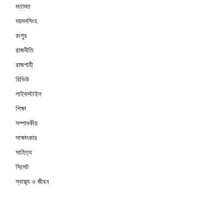
মতামত
ময়মনসিংহ
রংপুর
রাজনীতি
রাজশাহী
রিভিউ
লাইফস্টাইল
শিক্ষা
সম্পাদকীয়
সাক্ষাৎকার
সাহিত্য
সিলেট
স্বাস্থ্য ও জীবন