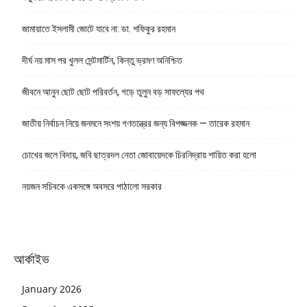
জামায়াতে ইসলামী জোটে যাবে না: ডা. শফিকুর রহমান
দীর্ঘ নয় মাস পর খুলল সেন্টমার্টিন, কিন্তু ভ্রমণ অনিশ্চিত
জীবনে আনুন ছোট ছোট পরিবর্তন, গড়ে তুলুন বড় সাফল্যের পথ
জাতীয় নির্বাচন নিয়ে জনমনে সংশয় গণতন্ত্রের জন্য বিপজ্জনক — তারেক রহমান
চোখের জলে বিদায়, জবি ছাত্রদল নেতা জোবায়েদকে চিরনিদ্রায় শায়িত করা হলো
নয়জন সচিবকে একসঙ্গে অবসরে পাঠালো সরকার
আর্কাইভ
January 2026