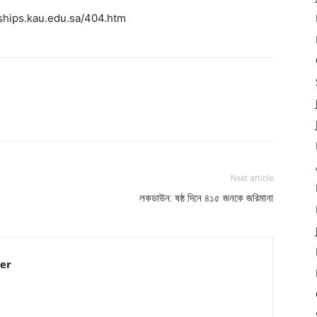
larships.kau.edu.sa/404.htm
Next article
লকডাউন: ষষ্ঠ দিনে ৪১৫ জনকে জরিমানা
er