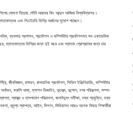
ারশিপের ঘোষণা দিয়েছে সৌদি আরবের কিং আব্দুল আজিজ বিশ্ববিদ্যালয়।
 স্নাতকোত্তর এবং পিএইচডি ডিগ্রি অর্জনের সুযোগ পাচ্ছেন।
 মানবিক, ব্যবসায় প্রশাসন, প্রকৌশল ও কম্পিউটার প্রকৌশলসহ সব একাডেমিক
ছর, স্নাতকোত্তর ডিগ্রির জন্য দুই বছর এবং স্নাতক প্রোগ্রামের জন্য চার
্ট্রি, জীববিজ্ঞান, রসায়ন, রাসায়নিক প্রকৌশল, সিভিল ইঞ্জিনিয়ারিং, কম্পিউটার
, অর্থায়ন, ফরাসি ভাষা, ফ্যাশন ডিজাইন, ভূতত্ত্ব, ভূগোল, নগর পরিকল্পনা, সম্পদ
পনা, স্বাস্থ্য ও হাসপাতাল পরিচালনা, জলবিদ্যুৎ সমীক্ষা, তথ্য প্রযুক্তি, তথ্য
কশা, ভূদৃশ্য স্থাপত্য, আইন, বিপণন, মিডিয়াসহ আরও অনেক বিষয়ে শিক্ষার্থীরা