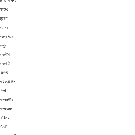
ভাইরাল খবর
ভিডিও
ভ্রমণ
মতামত
ময়মনসিংহ
রংপুর
রাজনীতি
রাজশাহী
রিভিউ
লাইফস্টাইল
শিক্ষা
সম্পাদকীয়
সাক্ষাৎকার
সাহিত্য
সিলেট