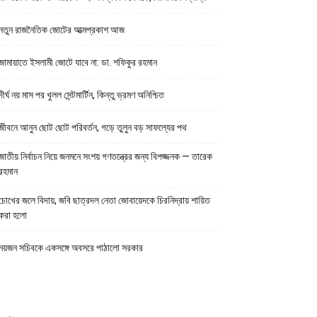
নতুন রাজনৈতিক জোটের আত্মপ্রকাশ আজ
জামায়াতে ইসলামী জোটে যাবে না: ডা. শফিকুর রহমান
দীর্ঘ নয় মাস পর খুলল সেন্টমার্টিন, কিন্তু ভ্রমণ অনিশ্চিত
জীবনে আনুন ছোট ছোট পরিবর্তন, গড়ে তুলুন বড় সাফল্যের পথ
জাতীয় নির্বাচন নিয়ে জনমনে সংশয় গণতন্ত্রের জন্য বিপজ্জনক — তারেক
রহমান
চোখের জলে বিদায়, জবি ছাত্রদল নেতা জোবায়েদকে চিরনিদ্রায় শায়িত
করা হলো
নয়জন সচিবকে একসঙ্গে অবসরে পাঠালো সরকার