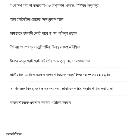
বাংলাদেশ যাবে না ভারতে টি-২০ বিশ্বকাপ খেলতে, বিসিবির সিদ্ধান্ত
নতুন রাজনৈতিক জোটের আত্মপ্রকাশ আজ
জামায়াতে ইসলামী জোটে যাবে না: ডা. শফিকুর রহমান
দীর্ঘ নয় মাস পর খুলল সেন্টমার্টিন, কিন্তু ভ্রমণ অনিশ্চিত
জীবনে আনুন ছোট ছোট পরিবর্তন, গড়ে তুলুন বড় সাফল্যের পথ
জাতীয় নির্বাচন নিয়ে জনমনে সংশয় গণতন্ত্রের জন্য বিপজ্জনক — তারেক রহমান
চোখের জলে বিদায়, জবি ছাত্রদল নেতা জোবায়েদকে চিরনিদ্রায় শায়িত করা হলো
নয়জন সচিবকে একসঙ্গে অবসরে পাঠালো সরকার
আর্কাইভ