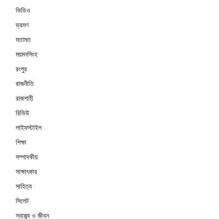
ভিডিও
ভ্রমণ
মতামত
ময়মনসিংহ
রংপুর
রাজনীতি
রাজশাহী
রিভিউ
লাইফস্টাইল
শিক্ষা
সম্পাদকীয়
সাক্ষাৎকার
সাহিত্য
সিলেট
স্বাস্থ্য ও জীবন