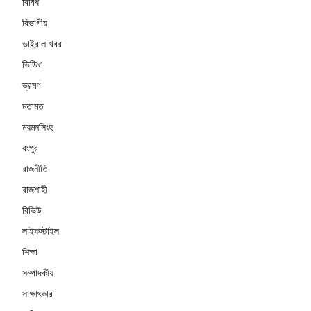
বিবিধ
বিভাগীয়
ভাইরাল খবর
ভিডিও
ভ্রমণ
মতামত
ময়মনসিংহ
রংপুর
রাজনীতি
রাজশাহী
রিভিউ
লাইফস্টাইল
শিক্ষা
সম্পাদকীয়
সাক্ষাৎকার