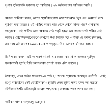
বুধবার হাইকোর্টের দ্বারস্থ হন আরিয়ান। ২৬ অক্টোবর তার জামিনের শুনানি।
সেখানে আরিয়ান বলেন, আমার হোয়াটসঅ্যাপে কথোপকথনকে ‘ভুল এবং অন্যায়’ ভাবে
ব্যাখ্যা করা হয়েছে। ওই পার্টিতে আমার কাছ থেকে কোনো মাদক পায়নি এনসিবির
গোয়েন্দারা। ওই পার্টিতে আসা আরবাজ শেঠ মার্চেন্ট ছাড়া আর কারও সঙ্গেই পরিচয় নেই
আমার। হোয়াটসঅ্যাপে কথোপকথনের উপর ভিত্তি করে এনসিবি যে তদন্ত চালাচ্ছে,
তার সঙ্গে এই মাদককাণ্ডের কোনো যোগসূত্র নেই। আমাকে ফাঁসানো হচ্ছে।
তিনি আরো বলেন, আইনত আগে থেকেই ধরে নেওয়া যায় না যে একজন ব্যক্তি
প্রভাবশালী হলেই তিনি তথ্যপ্রমাণ লোপাট করার চেষ্টা করবেন।
উল্লেখ্য, এখন পর্যন্ত মাদককাণ্ডে মোট ২০ জনকে গ্রেফতার করেছেন এনসিবি। এরই
মধ্যে আরিয়ানের সেই হোয়াটসঅ্যাপ চ্যাটের জেরে তৃতীয় দফায় তলব করা হয়েছে
বলিউডের উঠতি অভিনেত্রী অনন্যা পাণ্ডেকে। সোমবার তাকে তলব করা হয়।
আরিয়ান খানের বাল্যবন্ধু অনন্যা।