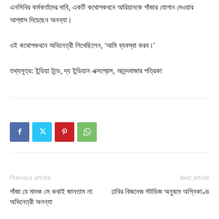
এনসিবির কর্মকর্তাদের দাবি, একটি কথোপকথনে আরিয়ানকে গাঁজার যোগান দেওয়ার
আশ্বাস দিয়েছেন অনন্যা।
ওই কথোপকথনে অভিনেত্রী লিখেছিলেন, ‘আমি ব্যবস্থা করব।’
তথ্যসূত্র: ইন্ডিয়া টুডে, দ্য ইন্ডিয়ান এক্সপ্রেস, আনন্দবাজার পত্রিকা
Previous article
Next article
গাঁজা যে মাদক সে কথাই জানতাম না:
ঢাবির বিজনেজ স্টাডিজ অনুষদে অগ্নিকাণ্ড
অভিনেত্রী অনন্যা