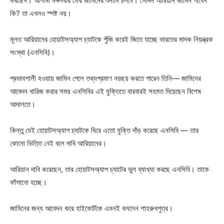
করছেন। আগামী মঙ্গলবার ফের জামিনের শুনানি চলবে। সেদিন আরিয়ান জামিন পাবেন
কি? তা এখনও স্পষ্ট নয়।
মূলত আরিয়ানের হোয়াটসঅ্যাপ চ্যাটকে পুঁজি করেই জিতে যাচ্ছে ভারতের মাদক নিয়ন্ত্রক
সংস্থা (এনসিবি)।
প্রভাবশালী হওয়ায় জামিন পেলে তথ্যপ্রমাণ নয়ছয় করতে পারেন তিনি— জামিনের
আবেদন খারিজ করার সময় এনসিবির এই যুক্তিতে বারবারই সহমত দিয়েছেন বিশেষ
আদালতে।
কিন্তু যেই হোয়াটসঅ্যাপ চ্যাটকে ঘিরে এতো যুক্তি দাঁড় করেছে এনসিবি — তার
কোনো ভিত্তি নেই বলে দাবি আরিয়ানের।
আরিয়ান দাবি করেছেন, তার হোয়াটসঅ্যাপ চ্যাটের ভুল ব্যাখ্যা করছে এনসিবি। তাকে
ফাঁসানো হচ্ছে।
জামিনের জন্য আবেদন করে হাইকোর্টকে এমনই বললেন শাহরুখপুত্র।