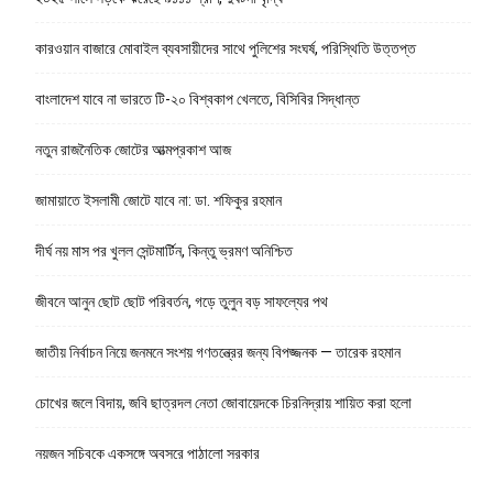
কারওয়ান বাজারে মোবাইল ব্যবসায়ীদের সাথে পুলিশের সংঘর্ষ, পরিস্থিতি উত্তপ্ত
বাংলাদেশ যাবে না ভারতে টি-২০ বিশ্বকাপ খেলতে, বিসিবির সিদ্ধান্ত
নতুন রাজনৈতিক জোটের আত্মপ্রকাশ আজ
জামায়াতে ইসলামী জোটে যাবে না: ডা. শফিকুর রহমান
দীর্ঘ নয় মাস পর খুলল সেন্টমার্টিন, কিন্তু ভ্রমণ অনিশ্চিত
জীবনে আনুন ছোট ছোট পরিবর্তন, গড়ে তুলুন বড় সাফল্যের পথ
জাতীয় নির্বাচন নিয়ে জনমনে সংশয় গণতন্ত্রের জন্য বিপজ্জনক — তারেক রহমান
চোখের জলে বিদায়, জবি ছাত্রদল নেতা জোবায়েদকে চিরনিদ্রায় শায়িত করা হলো
নয়জন সচিবকে একসঙ্গে অবসরে পাঠালো সরকার