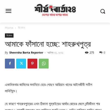
Home
বিনোদন
বিনোদন
আমাকে ফাঁসানো হচ্ছে: শাহরুখপুত্র
By
Sheersha Barta Reporter
-
অক্টোবর ২৩, ২০২১
275
0
একাধিকবার জামিনের শুনানিতে হেরে গেছেন আরিয়ান খানের আইনজীবী সতীশ
মানিশিন্দে।
যে কারণে শাহরুখপুত্রের এখন ঠিকানা মুম্বাইয়ের আর্থার রোডের জেলে বন্দীজীবন পার