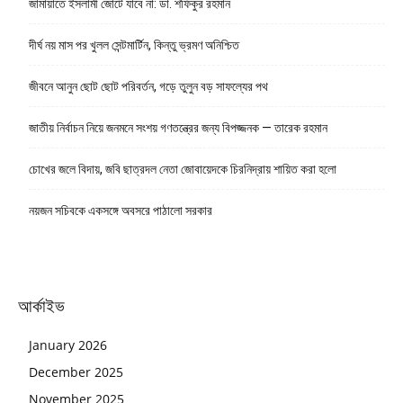
জামায়াতে ইসলামী জোটে যাবে না: ডা. শফিকুর রহমান
দীর্ঘ নয় মাস পর খুলল সেন্টমার্টিন, কিন্তু ভ্রমণ অনিশ্চিত
জীবনে আনুন ছোট ছোট পরিবর্তন, গড়ে তুলুন বড় সাফল্যের পথ
জাতীয় নির্বাচন নিয়ে জনমনে সংশয় গণতন্ত্রের জন্য বিপজ্জনক — তারেক রহমান
চোখের জলে বিদায়, জবি ছাত্রদল নেতা জোবায়েদকে চিরনিদ্রায় শায়িত করা হলো
নয়জন সচিবকে একসঙ্গে অবসরে পাঠালো সরকার
আর্কাইভ
January 2026
December 2025
November 2025