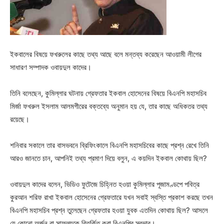
ইকবালের বিষয়ে ফখরুলের কাছে তথ্য আছে বলে মন্তব্য করেছেন আওয়ামী লীগের
সাধারণ সম্পাদক ওবায়দুল কাদের।
তিনি বলেছেন, কুমিল্লার ঘটনায় গ্রেফতার ইকবাল হোসেনের বিষয়ে বিএনপি মহাসচিব
মির্জা ফখরুল ইসলাম আলমগীরের বক্তব্যে অনুমান হয় যে, তার কাছে অধিকতর তথ্য
রয়েছে।
শনিবার সকালে তার বাসভবনে ব্রিফিংকালে বিএনপি মহাসচিবের কাছে প্রশ্ন রেখে তিনি
আরও জানতে চান, আপনিই তথ্য প্রমাণ দিয়ে বলুন, এ কয়দিন ইকবাল কোথায় ছিল?
ওবায়দুল কাদের বলেন, ভিডিও ফুটেজে চিহ্নিত হওয়া কুমিল্লার পূজামণ্ডপে পবিত্র
কুরআন শরিফ রাখা ইকবাল হোসেনের গ্রেফতারে যখন সবাই স্বস্তি প্রকাশ করছে তখন
বিএনপি মহাসচিব প্রশ্ন তুলেছেন গ্রেফতার হওয়া যুবক এতদিন কোথায় ছিল? আসলে
যে কোনো অর্জন বা সাফল্যকে বিতর্কিত করা বিএনপির স্বভাব।