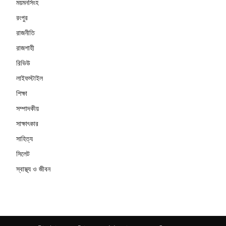
ময়মনসিংহ
রংপুর
রাজনীতি
রাজশাহী
রিভিউ
লাইফস্টাইল
শিক্ষা
সম্পাদকীয়
সাক্ষাৎকার
সাহিত্য
সিলেট
স্বাস্থ্য ও জীবন