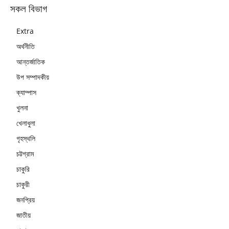
সকল বিভাগ
Extra
অর্থনীতি
আন্তর্জাতিক
উপ সম্পাদকীয়
ক্যাম্পাস
খুলনা
খেলাধুলা
গৃহস্থলি
চট্টগ্রাম
চাকুরি
চাকুরী
জনপ্রিয়
জাতীয়