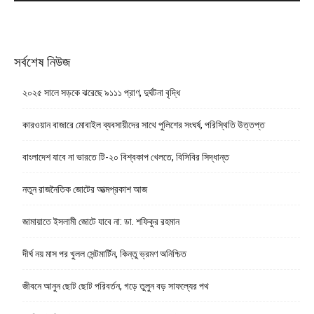
সর্বশেষ নিউজ
২০২৫ সালে সড়কে ঝরেছে ৯১১১ প্রাণ, দুর্ঘটনা বৃদ্ধি
কারওয়ান বাজারে মোবাইল ব্যবসায়ীদের সাথে পুলিশের সংঘর্ষ, পরিস্থিতি উত্তপ্ত
বাংলাদেশ যাবে না ভারতে টি-২০ বিশ্বকাপ খেলতে, বিসিবির সিদ্ধান্ত
নতুন রাজনৈতিক জোটের আত্মপ্রকাশ আজ
জামায়াতে ইসলামী জোটে যাবে না: ডা. শফিকুর রহমান
দীর্ঘ নয় মাস পর খুলল সেন্টমার্টিন, কিন্তু ভ্রমণ অনিশ্চিত
জীবনে আনুন ছোট ছোট পরিবর্তন, গড়ে তুলুন বড় সাফল্যের পথ