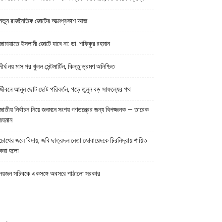
নতুন রাজনৈতিক জোটের আত্মপ্রকাশ আজ
জামায়াতে ইসলামী জোটে যাবে না: ডা. শফিকুর রহমান
দীর্ঘ নয় মাস পর খুলল সেন্টমার্টিন, কিন্তু ভ্রমণ অনিশ্চিত
জীবনে আনুন ছোট ছোট পরিবর্তন, গড়ে তুলুন বড় সাফল্যের পথ
জাতীয় নির্বাচন নিয়ে জনমনে সংশয় গণতন্ত্রের জন্য বিপজ্জনক — তারেক
রহমান
চোখের জলে বিদায়, জবি ছাত্রদল নেতা জোবায়েদকে চিরনিদ্রায় শায়িত
করা হলো
নয়জন সচিবকে একসঙ্গে অবসরে পাঠালো সরকার