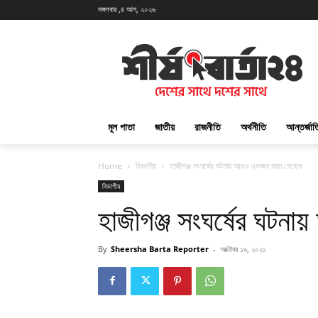
মঙ্গলবার ,৪ আগ, ২০২৬
মূল পাতা
জাতীয়
রাজনীতি
অর্থনীতি
আন্তর্জা
Home
বিভাগীয়
হাজীগঞ্জ সংঘর্ষের ঘটনায় আরও একজন মারা গেছেন
বিভাগীয়
হাজীগঞ্জ সংঘর্ষের ঘটন
By
Sheersha Barta Reporter
-
অক্টোবর ১৯, ২০২১