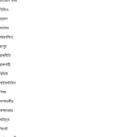
ভাইরাল খবর
ভিডিও
ভ্রমণ
মতামত
ময়মনসিংহ
রংপুর
রাজনীতি
রাজশাহী
রিভিউ
লাইফস্টাইল
শিক্ষা
সম্পাদকীয়
সাক্ষাৎকার
সাহিত্য
সিলেট