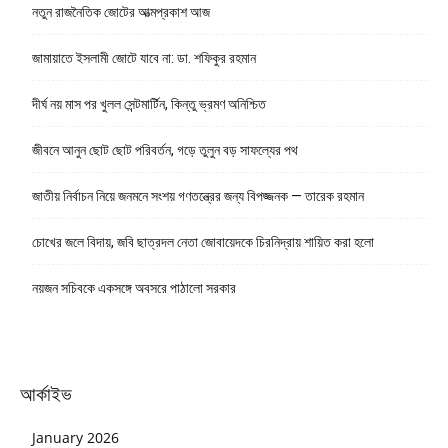
নতুন রাজনৈতিক জোটের আত্মপ্রকাশ আজ
জামায়াতে ইসলামী জোটে যাবে না: ডা. শফিকুর রহমান
দীর্ঘ নয় মাস পর খুলল সেন্টমার্টিন, কিন্তু ভ্রমণ অনিশ্চিত
জীবনে আনুন ছোট ছোট পরিবর্তন, গড়ে তুলুন বড় সাফল্যের পথ
জাতীয় নির্বাচন নিয়ে জনমনে সংশয় গণতন্ত্রের জন্য বিপজ্জনক — তারেক রহমান
চোখের জলে বিদায়, জবি ছাত্রদল নেতা জোবায়েদকে চিরনিদ্রায় শায়িত করা হলো
নয়জন সচিবকে একসঙ্গে অবসরে পাঠালো সরকার
আর্কাইভ
January 2026