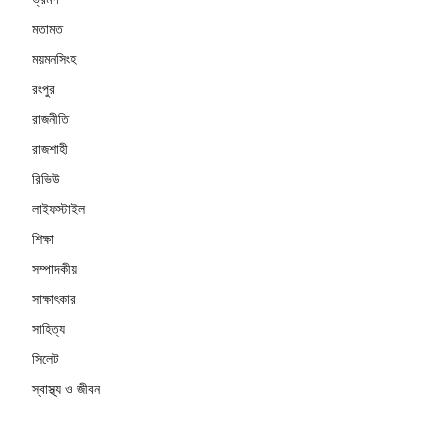
মতামত
ময়মনসিংহ
রংপুর
রাজনীতি
রাজশাহী
রিভিউ
লাইফস্টাইল
শিক্ষা
সম্পাদকীয়
সাক্ষাৎকার
সাহিত্য
সিলেট
স্বাস্থ্য ও জীবন