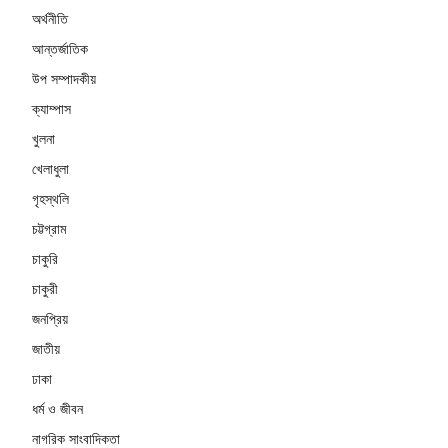
অর্থনীতি
আন্তর্জাতিক
উপ সম্পাদকীয়
ক্যাম্পাস
খুলনা
খেলাধুলা
গৃহস্থলি
চট্টগ্রাম
চাকুরি
চাকুরী
জনপ্রিয়
জাতীয়
ঢাকা
ধর্ম ও জীবন
নাগরিক সাংবাদিকতা