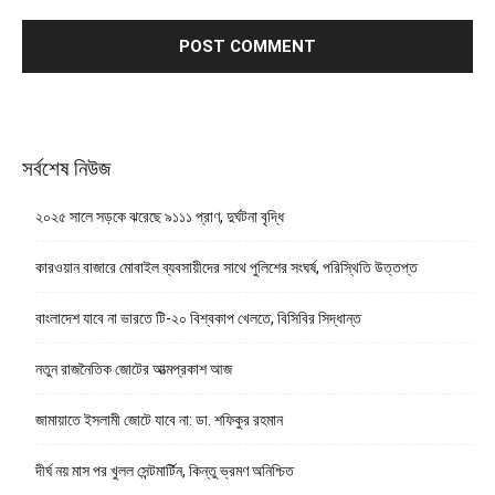
সর্বশেষ নিউজ
২০২৫ সালে সড়কে ঝরেছে ৯১১১ প্রাণ, দুর্ঘটনা বৃদ্ধি
কারওয়ান বাজারে মোবাইল ব্যবসায়ীদের সাথে পুলিশের সংঘর্ষ, পরিস্থিতি উত্তপ্ত
বাংলাদেশ যাবে না ভারতে টি-২০ বিশ্বকাপ খেলতে, বিসিবির সিদ্ধান্ত
নতুন রাজনৈতিক জোটের আত্মপ্রকাশ আজ
জামায়াতে ইসলামী জোটে যাবে না: ডা. শফিকুর রহমান
দীর্ঘ নয় মাস পর খুলল সেন্টমার্টিন, কিন্তু ভ্রমণ অনিশ্চিত