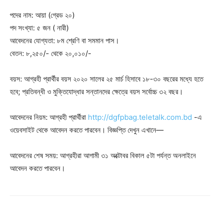
পদের নাম: আয়া (গ্রেড ২০)
পদ সংখ্যা: ৫ জন ( নারী)
আবেদনের যোগ্যতা: ৮ম শ্রেণি বা সমমান পাস।
বেতন: ৮,২৫০/- থেকে ২০,০১০/-
বয়স: আগ্রহী প্রার্থীর বয়স ২০২০ সালের ২৫ মার্চ হিসাবে ১৮-৩০ বছরের মধ্যে হতে
হবে; প্রতিবন্ধী ও মুক্তিযোদ্ধার সন্তানদের ক্ষেত্রে বয়স সর্বোচ্চ ৩২ বছর।
আবেদনের নিয়ম: আগ্রহী প্রার্থীরা
http://dgfpbag.teletalk.com.bd
-এ
ওয়েবসাইট থেকে আবেদন করতে পারবেন। বিজ্ঞপ্তি দেখুন এখানে—
আবেদনের শেষ সময়: আগ্রহীরা আগামী ৩১ অক্টোবর বিকাল ৫টা পর্যন্ত অনলাইনে
আবেদন করতে পারবেন।