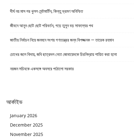
দীর্ঘ নয় মাস পর খুলল সেন্টমার্টিন, কিন্তু ভ্রমণ অনিশ্চিত
জীবনে আনুন ছোট ছোট পরিবর্তন, গড়ে তুলুন বড় সাফল্যের পথ
জাতীয় নির্বাচন নিয়ে জনমনে সংশয় গণতন্ত্রের জন্য বিপজ্জনক — তারেক রহমান
চোখের জলে বিদায়, জবি ছাত্রদল নেতা জোবায়েদকে চিরনিদ্রায় শায়িত করা হলো
নয়জন সচিবকে একসঙ্গে অবসরে পাঠালো সরকার
আর্কাইভ
January 2026
December 2025
November 2025