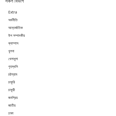
সকল বিভাগ
Extra
অর্থনীতি
আন্তর্জাতিক
উপ সম্পাদকীয়
ক্যাম্পাস
খুলনা
খেলাধুলা
গৃহস্থলি
চট্টগ্রাম
চাকুরি
চাকুরী
জনপ্রিয়
জাতীয়
ঢাকা