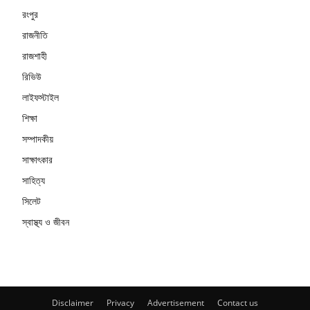
রংপুর
রাজনীতি
রাজশাহী
রিভিউ
লাইফস্টাইল
শিক্ষা
সম্পাদকীয়
সাক্ষাৎকার
সাহিত্য
সিলেট
স্বাস্থ্য ও জীবন
Disclaimer
Privacy
Advertisement
Contact us