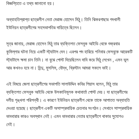
বিজ্ঞপ্তিতে এ তথ্য জানানো হয়।
অব্যাহতিপ্রাপ্ত ছাত্রলীগ নেতা মেরাজ হোসেন মিঠু। তিনি ঝিকরগাছার গদখালী
ইউনিয়ন ছাত্রলীগের সহসভাপতির দায়িত্বে ছিলেন।
সূত্র জানায়, মেরাজ হোসেন মিঠু তার ব্যক্তিগত ফেসবুক আইডি থেকে শুক্রবার
কুমিল্লার ঘটনা নিয়ে একটি স্ট্যাটাস দেন। এরপর পদ হারিয়ে শনিবার ফেসবুকে আরেকটি
স্ট্যাটাসে ক্ষমা চান তিনি। না বুঝে পোস্ট দিয়েছিলেন দাবি করে মিঠু লেখেন , এমন ভুল
আর কখনও হবে না। হিন্দু, মুসলিম, বৌদ্ধ, খ্রিস্টান আমরা সকলে ভাই।
এই বিষয়ে জেলা ছাত্রলীগের সভাপতি সালাউদ্দিন কবির পিয়াস বলেন, মিঠু তার
ব্যক্তিগত ফেসবুক আইডি থেকে উসকানিমূলক কথাবার্তা পোস্ট দেয়। যা ছাত্রলীগের
দলীয় শৃঙ্খলা পরিপন্থী। এ কারণে ইউনিয়ন ছাত্রলীগ থেকে তাকে আপাতত অব্যাহতি
দেওয়া হয়েছে। ছাত্রলীগ একটি অসাম্প্রদায়িক চেতনার সংগঠন। সেখানে সাম্প্রদায়িক
ভাবধারার কারও অবস্থান নেই। এমন ভাবধারার নেতার ছাত্রলীগে থাকার সুযোগও
নেই।