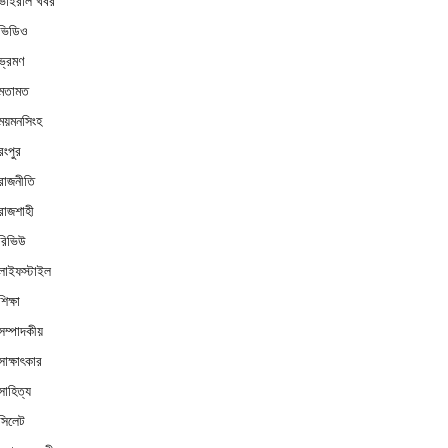
ভাইরাল খবর
ভিডিও
ভ্রমণ
মতামত
ময়মনসিংহ
রংপুর
রাজনীতি
রাজশাহী
রিভিউ
লাইফস্টাইল
শিক্ষা
সম্পাদকীয়
সাক্ষাৎকার
সাহিত্য
সিলেট