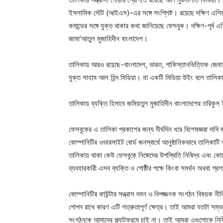
ইসলামিক স্টেট (আইএস)-এর সঙ্গে সংশ্লিষ্ট। রয়েছে দক্ষিণ এশিয়
কমান্ডের সঙ্গে যুক্ত থাকার কথা জানিয়েছে ফেসবুক। দক্ষিণ-পূর্
জামা’আতুল মুজাহিদীন বাংলাদেশ।
তালিকায় আরও রয়েছে-বাংলাদেশ, ভারত, পাকিস্তানভিত্তিক জেমাহ ই
যুক্ত সাহাম আল হিন্দ মিডিয়া। যা একটি মিডিয়া উইং বলে তালি
তালিকায় ব্যক্তি হিসাবে জমিয়তুল মুজাহিদীন বাংলাদেশের তরিকু
ফেসবুকের এ তালিকা প্রকাশের জন্য দীর্ঘদিন ধরে বিশেষজ্ঞরা দাবি
কোম্পানিটির ওভারসাইট বোর্ড জনস্বার্থে আনুষ্ঠানিকভাবে তালিকা
তালিকায় থাকা কেউ ফেসবুকে নিজেদের উপস্থিতি নিষিদ্ধ এবং কোন
ব্যবহারকারী এসব ব্যক্তি ও গোষ্ঠীর পক্ষে কিংবা সমর্থন অথবা প্
কোম্পানিটির কাউন্টার সন্ত্রাস দমন ও বিপজ্জনক সংগঠন বিষয়ক ন
গোপন রাখে কারণ এটি শত্রুতাপূর্ণ ক্ষেত্র। তাই আমরা যতটা সম্ভব স
সংগঠনকে আমাদের প্ল্যাটফরমে চাই না। তাই আমরা এগুলোকে নিষিদ