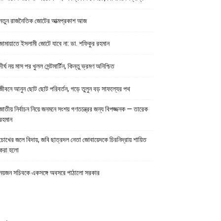
নতুন রাজনৈতিক জোটের আত্মপ্রকাশ আজ
জামায়াতে ইসলামী জোটে যাবে না: ডা. শফিকুর রহমান
দীর্ঘ নয় মাস পর খুলল সেন্টমার্টিন, কিন্তু ভ্রমণ অনিশ্চিত
জীবনে আনুন ছোট ছোট পরিবর্তন, গড়ে তুলুন বড় সাফল্যের পথ
জাতীয় নির্বাচন নিয়ে জনমনে সংশয় গণতন্ত্রের জন্য বিপজ্জনক — তারেক
রহমান
চোখের জলে বিদায়, জবি ছাত্রদল নেতা জোবায়েদকে চিরনিদ্রায় শায়িত
করা হলো
নয়জন সচিবকে একসঙ্গে অবসরে পাঠালো সরকার