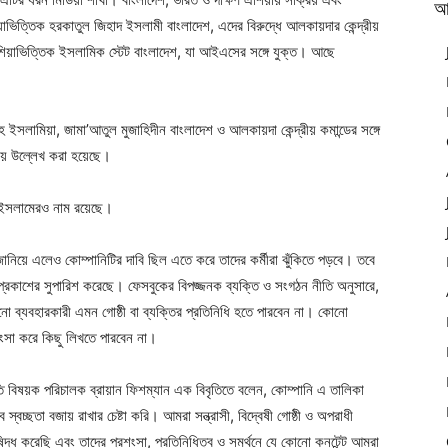
আ
াভিত্তিক হরকাতুল জিহাদ ইসলামী বাংলাদেশ, এদের বিরুদ্ধে আলকায়দার কেন্দ্রীয়
ব এশিয়াভিত্তিক ইসলামিক স্টেট বাংলাদেশ, যা আইএসের সঙ্গে যুক্ত। আছে
সলামিয়া, জামা’আতুল মুজাহিদীন বাংলাদেশ ও আলকায়দা কেন্দ্রীয় কমান্ডের সঙ্গে
কায় উল্লেখ করা হয়েছে।
ল ইসলামেরও নাম রয়েছে।
 জানিয়ে এলেও কোম্পানিটির দাবি ছিল এতে করে তাদের কর্মীরা ঝুঁকিতে পড়বে। তবে
টি প্রকাশের সুপারিশ করেছে। ফেসবুকের বিপজ্জনক ব্যক্তি ও সংগঠন নীতি অনুসারে,
ো ব্যবহারকারী এমন গোষ্ঠী বা ব্যক্তির প্রতিনিধি হতে পারবেন না। কোনো
রশংসা করে কিছু লিখতে পারবেন না।
ীতি বিষয়ক পরিচালক ব্রায়ান ফিশম্যান এক বিবৃতিতে বলেন, কোম্পানি এ তালিকা
্বচ্ছতা বজায় রাখার চেষ্টা করি। আমরা সন্ত্রাসী, বিদ্বেষী গোষ্ঠী ও অপরাধী
্ধ করেছি এবং তাদের প্রশংসা, প্রতিনিধিত্ব ও সমর্থনে যে কোনো কনটেন্ট আমরা