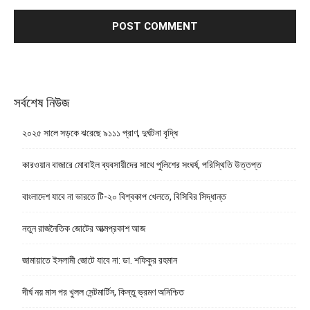
সর্বশেষ নিউজ
২০২৫ সালে সড়কে ঝরেছে ৯১১১ প্রাণ, দুর্ঘটনা বৃদ্ধি
কারওয়ান বাজারে মোবাইল ব্যবসায়ীদের সাথে পুলিশের সংঘর্ষ, পরিস্থিতি উত্তপ্ত
বাংলাদেশ যাবে না ভারতে টি-২০ বিশ্বকাপ খেলতে, বিসিবির সিদ্ধান্ত
নতুন রাজনৈতিক জোটের আত্মপ্রকাশ আজ
জামায়াতে ইসলামী জোটে যাবে না: ডা. শফিকুর রহমান
দীর্ঘ নয় মাস পর খুলল সেন্টমার্টিন, কিন্তু ভ্রমণ অনিশ্চিত