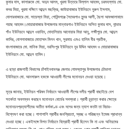
কুমার দাস, কালারুকে মো. অদুদ আলম, খুরমা উত্তরে বিল্লাল আহমদ, চরমহল্লায় মো.
কদর মিয়া, খুরমা দক্ষিণে আব্দুল মছব্বির, জাউয়াবাজার ইউনিয়নে নুরুল ইসলাম,
দোলারবাজারে মো. সায়েস্তা মিয়া, গোবিন্দগঞ্জে সৈদেরগাও সুন্দর আলী, ছৈলা আফজালাবাদে
গয়াছ আহমদ।দোয়ারাবাজার উপজেলার মান্নারগাও ইউনিয়নে অসিত কুমার দাস, পান্ডার
গাঁও ইউনিয়নে আব্দুল ওয়াহিদ, দোহালিয়ায় আনোয়ার মিয়া আনু, লক্ষীপুরে মো. আব্দুল
কাদির, বোগলাবাজারে মোহাম্মদ মিলন খান, সুরমায় এমএ হালিম বীর প্রতীক,
বাংলাবাজারে মো. মানিক মিয়া, নরসিংপুর ইউনিয়নে নুর উদ্দিন আহমদ ও দোয়ারাবাজার
ইউনিয়নে মো. আব্দুল হামিদ।
এ ছাড়া রাজশাহী বিভাগের চাঁপাইনবাবগঞ্জ জেলার গোমস্তাপুর উপজেলার চৌডালা
ইউনিয়নে মো. আনসারুল হককে আওয়ামী লীগের মনোনয়ন দেওয়া হয়েছে।
সূত্র জানায়, ইউনিয়ন পরিষদ নির্বাচনে আওয়ামী লীগের দলীয় প্রার্থী বাছাইয়ে বেশ
সতর্কতা অবলম্বন করছেন মনোনয়ন বোর্ডের সদস্যরা। প্রার্থী চূড়ান্ত করার ক্ষেত্রে
মনোনয়নপ্রত্যাশীদের অতীত কর্মকাণ্ড এবং দলের জন্য ত্যাগ কতটা তা বিচার-
বিশ্লেষণ করা হচ্ছে। পাশাপাশি প্রার্থীর জনপ্রিয়তা, স্বচ্ছ ও পরিচ্ছন্ন ইমেজ প্রাধান্য
দেওয়া হচ্ছে। একইসঙ্গে বিগত নির্বাচনে বিদ্রোহী প্রার্থী ছিলেন কি না এবং অনিয়মের