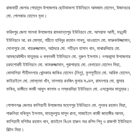
রাজবাড়ী জেলার গোয়ালন্দ উপজেলার ছোটভাকলা ইউনিয়নে আমজাদ হোসেন, উজানচরে
মো. গোলজার হোসেন মৃধা।
ফরিদপুর জেলা সালথা উপজেলার রামকান্তপুর ইউনিয়নে মো. আশরাফ আলী, যদুনন্দী
ইউনিয়নে আ. রব মোল্যা, গট্টিতে হাবিবুর রহমান লাবলু, ভাওয়ালে মো. ফারুকউজ্জামান,
সোনাপুরে মো. খায়রুজ্জামান, আঠঘরে মো. শহীদুল হাসান খান, মাঝারদিয়ায় মো.
আফছারউদ্দীন মাতুব্বর ও বল্লভদী ইউনিয়নে মো. নুরুল ইসলাম। নগরকান্দা উপজেলার
চরযশোরদী ইউনিয়নে মো. কামরুজ্জামান, পুরাপাড়ায় মো. বেলায়েত হোসেন মিয়া,
কোদালিয়া শীহীদনগরে খোন্দকার জাকির হোসেন (নিলু), ফুলসুতীতে মো. আরিফ হোসেন,
কাইচাইলে মো. মোস্তফা খাঁন, তালমায় রনজিৎ কুমার মণ্ডল, রামনগরে মো. মান্দার
ফকির, ডাঙ্গীতে কাজী আবুল কালাম ও লস্করদিয়া ইউনিয়নে মো. এসকেন্দার মাতুব্বর।
গোপালগঞ্জ জেলার কাশিয়ানী উপজেলার মহেশপুর ইউনিয়নে মো. লুৎফর রহমান মিয়া,
পারুলিয়া মকিমুল ইসলাম, মাহমুদপুরে মাসুদ রানা, সাজাইলে কাজী জাহাঙ্গীর আলম,
কাশিয়ানী মশিউর রহমান খান, রাতইলে বিএম হারুন অর রশিদ পিনু ও রাজপট ইউনিয়নে
মিল্টন মিয়া।