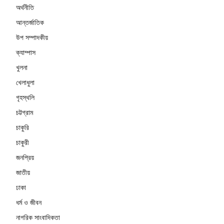
অর্থনীতি
আন্তর্জাতিক
উপ সম্পাদকীয়
ক্যাম্পাস
খুলনা
খেলাধুলা
গৃহস্থলি
চট্টগ্রাম
চাকুরি
চাকুরী
জনপ্রিয়
জাতীয়
ঢাকা
ধর্ম ও জীবন
নাগরিক সাংবাদিকতা