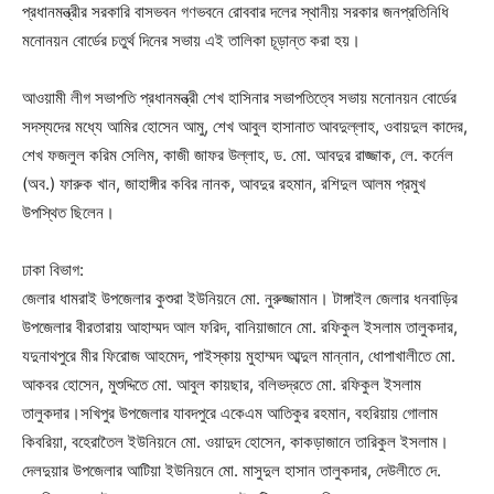
প্রধানমন্ত্রীর সরকারি বাসভবন গণভবনে রোববার দলের স্থানীয় সরকার জনপ্রতিনিধি
মনোনয়ন বোর্ডের চতুর্থ দিনের সভায় এই তালিকা চূড়ান্ত করা হয়।
আওয়ামী লীগ সভাপতি প্রধানমন্ত্রী শেখ হাসিনার সভাপতিত্বে সভায় মনোনয়ন বোর্ডের
সদস্যদের মধ্যে আমির হোসেন আমু, শেখ আবুল হাসানাত আবদুল্লাহ, ওবায়দুল কাদের,
শেখ ফজলুল করিম সেলিম, কাজী জাফর উল্লাহ, ড. মো. আবদুর রাজ্জাক, লে. কর্নেল
(অব.) ফারুক খান, জাহাঙ্গীর কবির নানক, আবদুর রহমান, রশিদুল আলম প্রমুখ
উপস্থিত ছিলেন।
ঢাকা বিভাগ:
জেলার ধামরাই উপজেলার কুশুরা ইউনিয়নে মো. নুরুজ্জামান। টাঙ্গাইল জেলার ধনবাড়ির
উপজেলার বীরতারায় আহাম্মদ আল ফরিদ, বানিয়াজানে মো. রফিকুল ইসলাম তালুকদার,
যদুনাথপুরে মীর ফিরোজ আহমেদ, পাইস্কায় মুহাম্মদ আব্দুল মান্নান, ধোপাখালীতে মো.
আকবর হোসেন, মুশুদ্দিতে মো. আবুল কায়ছার, বলিভদ্রতে মো. রফিকুল ইসলাম
তালুকদার।সখিপুর উপজেলার যাবদপুরে একেএম আতিকুর রহমান, বহরিয়ায় গোলাম
কিবরিয়া, বহেরাতৈল ইউনিয়নে মো. ওয়াদুদ হোসেন, কাকড়াজানে তারিকুল ইসলাম।
দেলদুয়ার উপজেলার আটিয়া ইউনিয়নে মো. মাসুদুল হাসান তালুকদার, দেউলীতে দে.