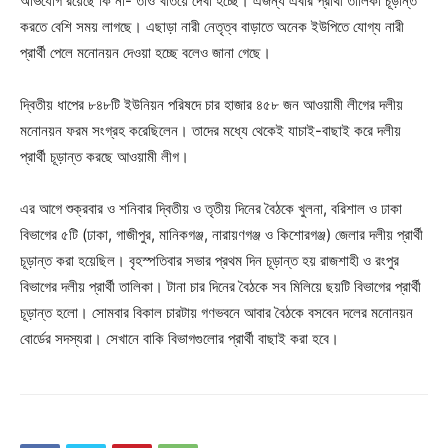
অভিযোগ রয়েছে কি না- তাও খতিয়ে দেখা হচ্ছে। এজন্য এবার প্রার্থী তালিকা চূড়ান্ত
করতে বেশি সময় লাগছে। এছাড়া নারী নেতৃত্ব বাড়াতে অনেক ইউপিতে যোগ্য নারী
প্রার্থী পেলে মনোনয়ন দেওয়া হচ্ছে বলেও জানা গেছে।
দ্বিতীয় ধাপের ৮৪৮টি ইউনিয়ন পরিষদে চার হাজার ৪৫৮ জন আওয়ামী লীগের দলীয়
মনোনয়ন ফরম সংগ্রহ করেছিলেন। তাদের মধ্যে থেকেই যাচাই-বাছাই করে দলীয়
প্রার্থী চূড়ান্ত করছে আওয়ামী লীগ।
এর আগে শুক্রবার ও শনিবার দ্বিতীয় ও তৃতীয় দিনের বৈঠকে খুলনা, বরিশাল ও ঢাকা
বিভাগের ৫টি (ঢাকা, গাজীপুর, মানিকগঞ্জ, নারায়ণগঞ্জ ও কিশোরগঞ্জ) জেলার দলীয় প্রার্থী
চূড়ান্ত করা হয়েছিল। বৃহস্পতিবার সভার প্রথম দিন চূড়ান্ত হয় রাজশাহী ও রংপুর
বিভাগের দলীয় প্রার্থী তালিকা। টানা চার দিনের বৈঠকে সব মিলিয়ে ছয়টি বিভাগের প্রার্থী
চূড়ান্ত হলো। সোমবার বিকাল চারটায় গণভবনে আবার বৈঠকে বসবেন দলের মনোনয়ন
বোর্ডের সদস্যরা। সেখানে বাকি বিভাগগুলোর প্রার্থী বাছাই করা হবে।