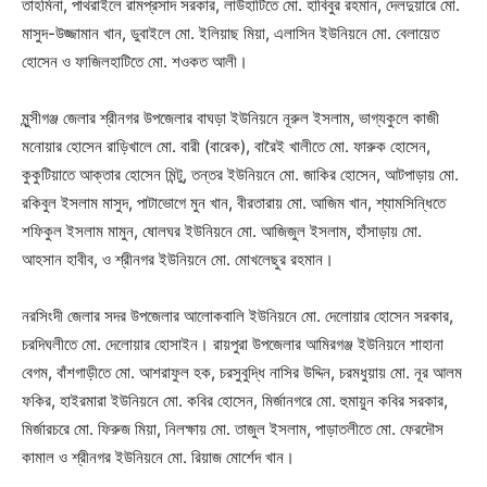
তাহমিনা, পাথরাইলে রামপ্রসাদ সরকার, লাউহাটিতে মো. হাবিবুর রহমান, দেলদুয়ারে মো.
মাসুদ-উজ্জামান খান, ডুবাইলে মো. ইলিয়াছ মিয়া, এলাসিন ইউনিয়নে মো. বেলায়েত
হোসেন ও ফাজিলহাটিতে মো. শওকত আলী।
মুন্সীগঞ্জ জেলার শ্রীনগর উপজেলার বাঘড়া ইউনিয়নে নূরুল ইসলাম, ভাগ্যকুলে কাজী
মনোয়ার হোসেন রাড়িখালে মো. বারী (বারেক), বারৈই খালীতে মো. ফারুক হোসেন,
কুকুটিয়াতে আক্তার হোসেন মিন্টু, তন্তর ইউনিয়নে মো. জাকির হোসেন, আটপাড়ায় মো.
রকিবুল ইসলাম মাসুদ, পাটাভোগে মুন খান, বীরতারায় মো. আজিম খান, শ্যামসিন্ধিতে
শফিকুল ইসলাম মামুন, ষোলঘর ইউনিয়নে মো. আজিজুল ইসলাম, হাঁসাড়ায় মো.
আহসান হাবীব, ও শ্রীনগর ইউনিয়নে মো. মোখলেছুর রহমান।
নরসিংদী জেলার সদর উপজেলার আলোকবালি ইউনিয়নে মো. দেলোয়ার হোসেন সরকার,
চরদিঘলীতে মো. দেলোয়ার হোসাইন। রায়পুরা উপজেলার আমিরগঞ্জ ইউনিয়নে শাহানা
বেগম, বাঁশগাড়ীতে মো. আশরাফুল হক, চরসুবুদ্ধি নাসির উদ্দিন, চরমধুয়ায় মো. নূর আলম
ফকির, হাইরমারা ইউনিয়নে মো. কবির হোসেন, মির্জানগরে মো. হুমায়ুন কবির সরকার,
মির্জারচরে মো. ফিরুজ মিয়া, নিলক্ষায় মো. তাজুল ইসলাম, পাড়াতলীতে মো. ফেরদৌস
কামাল ও শ্রীনগর ইউনিয়নে মো. রিয়াজ মোর্শেদ খান।