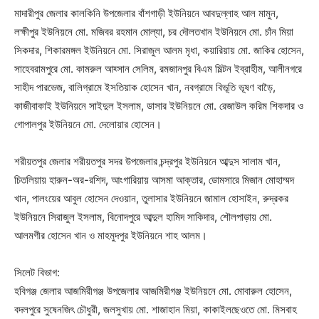
মাদারীপুর জেলার কালকিনি উপজেলার বাঁশগাড়ী ইউনিয়নে আবদুল্লাহ আল মামুন,
লক্ষীপুর ইউনিয়নে মো. মজিবর রহমান মোল্যা, চর দৌলতখান ইউনিয়নে মো. চাঁন মিয়া
সিকদার, শিকারমঙ্গল ইউনিয়নে মো. সিরাজুল আলম মৃধা, কয়ারিয়ায় মো. জাকির হোসেন,
সাহেবরামপুরে মো. কামরুল আহ্সান সেলিম, রমজানপুর বিএম মিল্টন ইব্রাহীম, আলীনগরে
সাহীদ পারভেজ, বালিগ্রামে ইসতিয়াক হোসেন খান, নবগ্রামে বিভূতি ভূষণ বাড়ৈ,
কাজীবাকাই ইউনিয়নে সাইদুল ইসলাম, ডাসার ইউনিয়নে মো. রেজাউল করিম শিকদার ও
গোপালপুর ইউনিয়নে মো. দেলোয়ার হোসেন।
শরীয়তপুর জেলার শরীয়তপুর সদর উপজেলার চন্দ্রপুর ইউনিয়নে আব্দুস সালাম খান,
চিতলিয়ায় হারুন-অর-রশিদ, আংগারিয়ায় আসমা আক্তার, ডোমসারে মিজান মোহাম্মদ
খান, পালংয়ের আবুল হোসেন দেওয়ান, তুলাসার ইউনিয়নে জামাল হোসাইন, রুদ্রকর
ইউনিয়নে সিরাজুল ইসলাম, বিনোদপুরে আব্দুল হামিদ সাকিদার, শৌলপাড়ায় মো.
আলমগীর হোসেন খান ও মাহমুদপুর ইউনিয়নে শাহ আলম।
সিলেট বিভাগ:
হবিগঞ্জ জেলার আজমিরীগঞ্জ উপজেলার আজমিরীগঞ্জ ইউনিয়নে মো. মোবারুল হোসেন,
বদলপুরে সুষেনজিৎ চৌধুরী, জলসুখায় মো. শাজাহান মিয়া, কাকাইলছেওতে মো. মিসবাহ