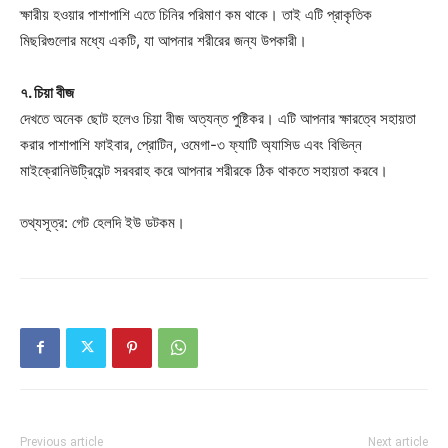
ক্ষারীয় হওয়ার পাশাপাশি এতে চিনির পরিমাণ কম থাকে। তাই এটি প্রাকৃতিক
মিছরিগুলোর মধ্যে একটি, যা আপনার শরীরের জন্য উপকারী।
৭. চিয়া বীজ
দেখতে অনেক ছোট হলেও চিয়া বীজ অত্যন্ত পুষ্টিকর। এটি আপনার ক্ষারত্বে সহায়তা
করার পাশাপাশি ফাইবার, প্রোটিন, ওমেগা-৩ ফ্যাটি অ্যাসিড এবং বিভিন্ন
মাইক্রোনিউট্রিয়েন্ট সরবরাহ করে আপনার শরীরকে ঠিক থাকতে সহায়তা করবে।
তথ্যসূত্র: গেট হেলদি ইউ ডটকম।
Previous article
Next article