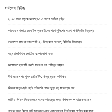
সর্বশেষ নিউজ
২০২৫ সালে সড়কে ঝরেছে ৯১১১ প্রাণ, দুর্ঘটনা বৃদ্ধি
কারওয়ান বাজারে মোবাইল ব্যবসায়ীদের সাথে পুলিশের সংঘর্ষ, পরিস্থিতি উত্তপ্ত
বাংলাদেশ যাবে না ভারতে টি-২০ বিশ্বকাপ খেলতে, বিসিবির সিদ্ধান্ত
নতুন রাজনৈতিক জোটের আত্মপ্রকাশ আজ
জামায়াতে ইসলামী জোটে যাবে না: ডা. শফিকুর রহমান
দীর্ঘ নয় মাস পর খুলল সেন্টমার্টিন, কিন্তু ভ্রমণ অনিশ্চিত
জীবনে আনুন ছোট ছোট পরিবর্তন, গড়ে তুলুন বড় সাফল্যের পথ
জাতীয় নির্বাচন নিয়ে জনমনে সংশয় গণতন্ত্রের জন্য বিপজ্জনক — তারেক রহমান
চোখের জলে বিদায়, জবি ছাত্রদল নেতা জোবায়েদকে চিরনিদ্রায় শায়িত করা হলো