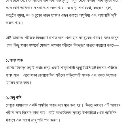
বেশি বেড়ে গেলে তা শরীরের হাড় এবং গুরুত্বপূর্ণ টিস্যু থেকে ক্ষারীয় পদার্থ গ্রহণ করে।
ফলে রোগ প্রতিরোধ ক্ষমতা কমে যেতে পারে। এ ছাড়া মাথাব্যথা, বদহজম, ব্রণ,
জয়েন্টের ব্যথা, নখ ও চুলের ভাঙন ছাড়াও ওজন কমাতে অসুবিধা এবং অ্যালার্জি সৃষ্টি
করতে পারে।
তাই আমাদের শরীরকে নিয়ন্ত্রণে রাখতে হলে খেতে হবে স্বাস্থ্যকর খাবার। আজ জানুন
এমন কিছু খাবার সম্পর্কে যেগুলো আপনার শরীরকে নিয়ন্ত্রণে রাখতে সহায়তা করবে—
১. পালং শাক
রোগের বিরুদ্ধে লড়াই করার জন্য একটি শক্তিশালী অ্যান্টিঅক্সিডেন্ট হিসেবে পরিচিত
পালং শাক। এতে থাকা ক্লোরোফিল শরীরের শক্তিশালী ক্ষারক এবং রক্ত উৎপাদক
হিসেবে কাজ করে।
২. লেবু পানি
লেবুকে সাধারণত একটি অম্লীয় খাবার বলে মনে করা হয়। কিন্তু আসলে এটি আপনার
শরীকে ক্ষার হিসেবে কাজ করে। তাই আশ্চর্যজনক স্বাস্থ্য উপকারিতা পেতে প্রতিদিন
সকালে এক গ্লাস লেবু পানি পান করুন।