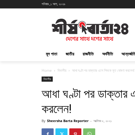
শনিবার ,১ আগ, ২০২৬
মূল পাতা
জাতীয়
রাজনীতি
অর্থনীতি
আন্তর্জা
Home
বিভাগীয়
আধা ঘণ্টা পর ডাক্তার এসে শিশুকে মৃত ঘোষণা করলেন!
বিভাগীয়
আধা ঘণ্টা পর ডাক্তার 
করলেন!
By
Sheersha Barta Reporter
-
অক্টোবর ৮, ২০২১