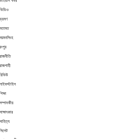
ভাইরাল খবর
ভিডিও
ভ্রমণ
মতামত
ময়মনসিংহ
রংপুর
রাজনীতি
রাজশাহী
রিভিউ
লাইফস্টাইল
শিক্ষা
সম্পাদকীয়
সাক্ষাৎকার
সাহিত্য
সিলেট