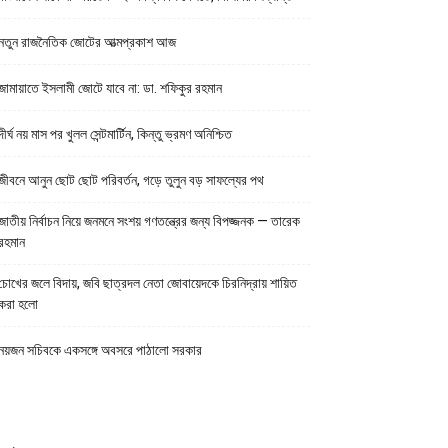
নতুন রাজনৈতিক জোটের আত্মপ্রকাশ আজ
জামায়াতে ইসলামী জোটে যাবে না: ডা. শফিকুর রহমান
দীর্ঘ নয় মাস পর খুলল সেন্টমার্টিন, কিন্তু ভ্রমণ অনিশ্চিত
জীবনে আনুন ছোট ছোট পরিবর্তন, গড়ে তুলুন বড় সাফল্যের পথ
জাতীয় নির্বাচন নিয়ে জনমনে সংশয় গণতন্ত্রের জন্য বিপজ্জনক — তারেক
রহমান
চোখের জলে বিদায়, জবি ছাত্রদল নেতা জোবায়েদকে চিরনিদ্রায় শায়িত
করা হলো
নয়জন সচিবকে একসঙ্গে অবসরে পাঠালো সরকার