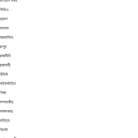
ভাইরাল খবর
ভিডিও
ভ্রমণ
মতামত
ময়মনসিংহ
রংপুর
রাজনীতি
রাজশাহী
রিভিউ
লাইফস্টাইল
শিক্ষা
সম্পাদকীয়
সাক্ষাৎকার
সাহিত্য
সিলেট