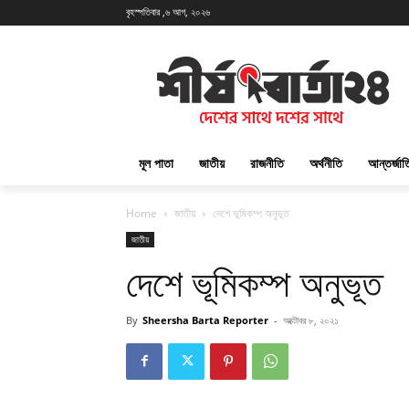
বৃহস্পতিবার ,৬ আগ, ২০২৬
মূল পাতা
জাতীয়
রাজনীতি
অর্থনীতি
আন্তর্জা
Home
জাতীয়
দেশে ভূমিকম্প অনুভূত
জাতীয়
দেশে ভূমিকম্প অনুভূত
By
Sheersha Barta Reporter
-
অক্টোবর ৮, ২০২১