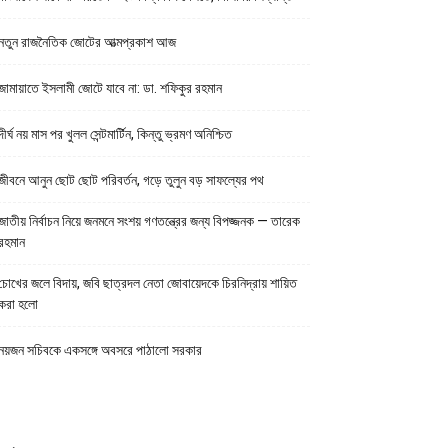
নতুন রাজনৈতিক জোটের আত্মপ্রকাশ আজ
জামায়াতে ইসলামী জোটে যাবে না: ডা. শফিকুর রহমান
দীর্ঘ নয় মাস পর খুলল সেন্টমার্টিন, কিন্তু ভ্রমণ অনিশ্চিত
জীবনে আনুন ছোট ছোট পরিবর্তন, গড়ে তুলুন বড় সাফল্যের পথ
জাতীয় নির্বাচন নিয়ে জনমনে সংশয় গণতন্ত্রের জন্য বিপজ্জনক — তারেক
রহমান
চোখের জলে বিদায়, জবি ছাত্রদল নেতা জোবায়েদকে চিরনিদ্রায় শায়িত
করা হলো
নয়জন সচিবকে একসঙ্গে অবসরে পাঠালো সরকার