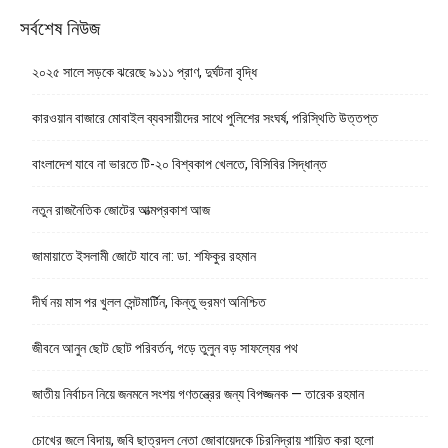
সর্বশেষ নিউজ
২০২৫ সালে সড়কে ঝরেছে ৯১১১ প্রাণ, দুর্ঘটনা বৃদ্ধি
কারওয়ান বাজারে মোবাইল ব্যবসায়ীদের সাথে পুলিশের সংঘর্ষ, পরিস্থিতি উত্তপ্ত
বাংলাদেশ যাবে না ভারতে টি-২০ বিশ্বকাপ খেলতে, বিসিবির সিদ্ধান্ত
নতুন রাজনৈতিক জোটের আত্মপ্রকাশ আজ
জামায়াতে ইসলামী জোটে যাবে না: ডা. শফিকুর রহমান
দীর্ঘ নয় মাস পর খুলল সেন্টমার্টিন, কিন্তু ভ্রমণ অনিশ্চিত
জীবনে আনুন ছোট ছোট পরিবর্তন, গড়ে তুলুন বড় সাফল্যের পথ
জাতীয় নির্বাচন নিয়ে জনমনে সংশয় গণতন্ত্রের জন্য বিপজ্জনক — তারেক রহমান
চোখের জলে বিদায়, জবি ছাত্রদল নেতা জোবায়েদকে চিরনিদ্রায় শায়িত করা হলো