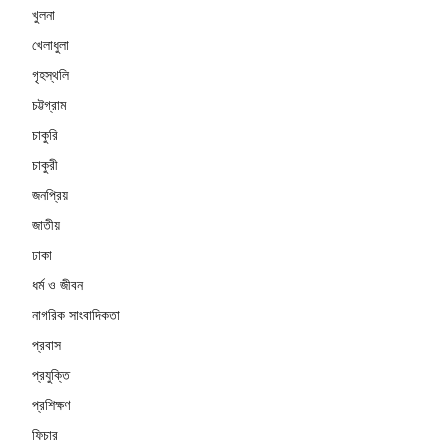
খুলনা
খেলাধুলা
গৃহস্থলি
চট্টগ্রাম
চাকুরি
চাকুরী
জনপ্রিয়
জাতীয়
ঢাকা
ধর্ম ও জীবন
নাগরিক সাংবাদিকতা
প্রবাস
প্রযুক্তি
প্রশিক্ষণ
ফিচার