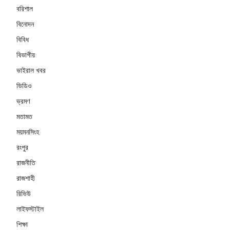
বরিশাল
বিনোদন
বিবিধ
বিভাগীয়
ভাইরাল খবর
ভিডিও
ভ্রমণ
মতামত
ময়মনসিংহ
রংপুর
রাজনীতি
রাজশাহী
রিভিউ
লাইফস্টাইল
শিক্ষা