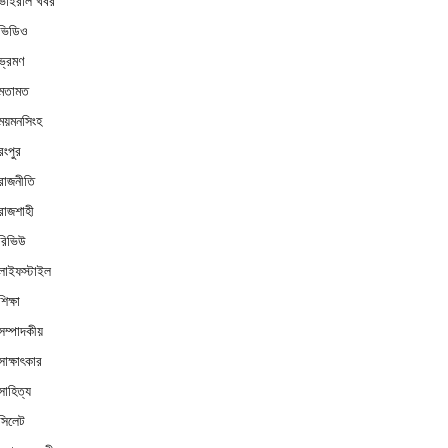
ভাইরাল খবর
ভিডিও
ভ্রমণ
মতামত
ময়মনসিংহ
রংপুর
রাজনীতি
রাজশাহী
রিভিউ
লাইফস্টাইল
শিক্ষা
সম্পাদকীয়
সাক্ষাৎকার
সাহিত্য
সিলেট