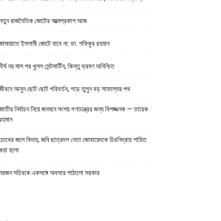
নতুন রাজনৈতিক জোটের আত্মপ্রকাশ আজ
জামায়াতে ইসলামী জোটে যাবে না: ডা. শফিকুর রহমান
দীর্ঘ নয় মাস পর খুলল সেন্টমার্টিন, কিন্তু ভ্রমণ অনিশ্চিত
জীবনে আনুন ছোট ছোট পরিবর্তন, গড়ে তুলুন বড় সাফল্যের পথ
জাতীয় নির্বাচন নিয়ে জনমনে সংশয় গণতন্ত্রের জন্য বিপজ্জনক — তারেক
রহমান
চোখের জলে বিদায়, জবি ছাত্রদল নেতা জোবায়েদকে চিরনিদ্রায় শায়িত
করা হলো
নয়জন সচিবকে একসঙ্গে অবসরে পাঠালো সরকার