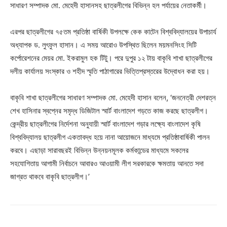
সাধারণ সম্পাদক মো. মেহেদী হাসানসহ ছাত্রলীগের বিভিন্ন হল পর্যায়ের নেতাকর্মী।
এরপর ছাত্রলীগের ৭৫তম প্রতিষ্ঠা বার্ষিকী উপলক্ষে কেক কাটেন বিশ্ববিদ্যালয়ের উপাচার্য
অধ্যাপক ড. লুৎফুল হাসান। এ সময় আরোও উপস্থিত ছিলেন ময়মনসিংহ সিটি
কর্পোরেশনের মেয়র মো. ইকরামুল হক টিটু। পরে দুপুর ১২ টায় বাকৃবি শাখা ছাত্রলীগের
দলীয় কার্যালয় সংস্কার ও শহীদ স্মৃতি পাঠাগারের ভিত্তিপ্রস্তরের উদ্বোধন করা হয়।
বাকৃবি শাখা ছাত্রলীগের সাধারণ সম্পাদক মো. মেহেদী হাসান বলেন, ‘জননেত্রী দেশরত্ন
শেখ হাসিনার স্বপ্নের সমৃদ্ধ ডিজিটাল স্মার্ট বাংলাদেশ গড়তে কাজ করছে ছাত্রলীগ।
কেন্দ্রীয় ছাত্রলীগের নির্দেশনা অনুযায়ী স্মার্ট বাংলাদেশ গড়ার লক্ষ্যে বাংলাদেশ কৃষি
বিশ্ববিদ্যালয় ছাত্রলীগ একতাবদ্ধ হয়ে নানা আয়োজনে মাধ্যমে প্রতিষ্ঠাবার্ষিকী পালন
করবে। এছাড়া সারাবছরই বিভিন্ন উন্নয়নমূলক কর্মকান্ডের মাধ্যমে সকলের
সহযোগিতায় আগামী নির্বাচনে আবারও আওয়ামী লীগ সরকারকে ক্ষমতায় আনতে সদা
জাগ্রত থাকবে বাকৃবি ছাত্রলীগ।’