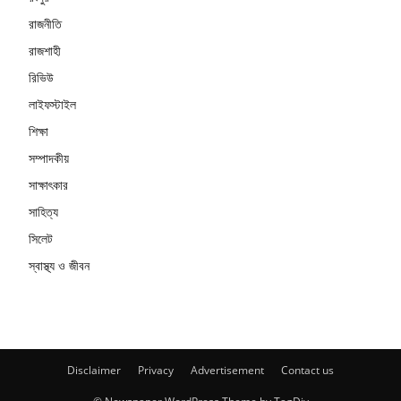
রাজনীতি
রাজশাহী
রিভিউ
লাইফস্টাইল
শিক্ষা
সম্পাদকীয়
সাক্ষাৎকার
সাহিত্য
সিলেট
স্বাস্থ্য ও জীবন
Disclaimer
Privacy
Advertisement
Contact us