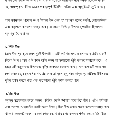
ফাইবারের একটি বড় উৎস। এ ছাড়া এগুলোতে স্বাস্থ্যকর মনোঅনস্যাচুরেটেড ফ্যাট,
বহু-অসম্পৃক্ত চর্বি ও অনেক গুরুত্বপূর্ণ ভিটামিন, খনিজ এবং অ্যান্টিঅক্সিডেন্ট থাকে।
আর স্বাস্থ্যকর খাদ্যের অংশ হিসাবে বীজ খেলে তা আপনার রক্তে শর্করা, কোলেস্টেরল
এবং রক্তচাপ কমাতে সাহায্য করে। এ কারণে বিভিন্ন বীজকে সুপারসিড হিসেবেও
অ্যাখ্যায়িত করা হয়।
১. তিসি বীজ
তিসি বীজ স্বাস্থ্যের জন্য খুবই উপকারী। এটি ফাইবার এবং ওমেগা-৩ ফ্যাটের একটি
বিশেষ উৎস। আর এ উপাদান দুটির জন্য তা হৃদরোগের ঝুঁকি কমাতে সহায়তা করে। এ
ছাড়া এটি ক্যান্সারের টিউমারের বৃদ্ধি কমাতেও সহায়তা করে। বেশ কয়েকটি গবেষণায়
দেখা গেছে যে, ফ্লেক্সসিড খাওয়ার ফলে তা স্তন ক্যান্সারে আক্রান্ত নারীদের টিউমারের
বৃদ্ধি হ্রাস করতে পারে এবং ক্যান্সারের ঝুঁকি হ্রাস করতে পারে।
২. চিয়া বীজ
স্বাস্থ্য সচেতনদের কাছে অনেক পরিচিত একটি উপাদান হচ্ছে চিয়া বীজ। এটিও ফাইবার
এবং ওমেগা-৩ ফ্যাটের একটি ভালো উৎস। চিয়া বীজ রক্তে শর্করা কমাতে সাহায্য করে
থাকে। কয়েকটি গবেষণায় দেখা গেছে যে, খাবারের পর রক্তের শর্করা কমাতে চিয়া বীজ