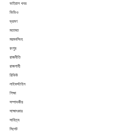
ভাইরাল খবর
ভিডিও
ভ্রমণ
মতামত
ময়মনসিংহ
রংপুর
রাজনীতি
রাজশাহী
রিভিউ
লাইফস্টাইল
শিক্ষা
সম্পাদকীয়
সাক্ষাৎকার
সাহিত্য
সিলেট