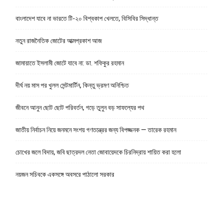
বাংলাদেশ যাবে না ভারতে টি-২০ বিশ্বকাপ খেলতে, বিসিবির সিদ্ধান্ত
নতুন রাজনৈতিক জোটের আত্মপ্রকাশ আজ
জামায়াতে ইসলামী জোটে যাবে না: ডা. শফিকুর রহমান
দীর্ঘ নয় মাস পর খুলল সেন্টমার্টিন, কিন্তু ভ্রমণ অনিশ্চিত
জীবনে আনুন ছোট ছোট পরিবর্তন, গড়ে তুলুন বড় সাফল্যের পথ
জাতীয় নির্বাচন নিয়ে জনমনে সংশয় গণতন্ত্রের জন্য বিপজ্জনক — তারেক রহমান
চোখের জলে বিদায়, জবি ছাত্রদল নেতা জোবায়েদকে চিরনিদ্রায় শায়িত করা হলো
নয়জন সচিবকে একসঙ্গে অবসরে পাঠালো সরকার