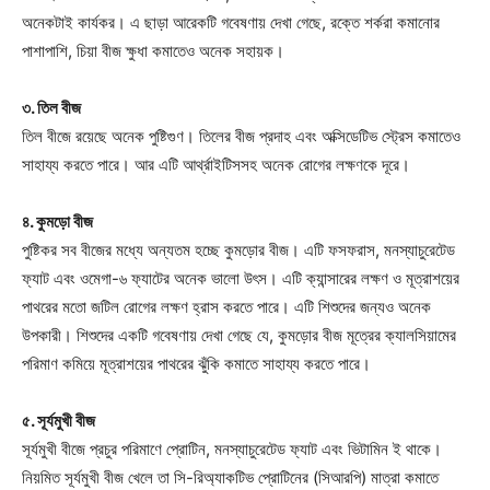
অনেকটাই কার্যকর। এ ছাড়া আরেকটি গবেষণায় দেখা গেছে, রক্তে শর্করা কমানোর
পাশাপাশি, চিয়া বীজ ক্ষুধা কমাতেও অনেক সহায়ক।
৩. তিল বীজ
তিল বীজে রয়েছে অনেক পুষ্টিগুণ। তিলের বীজ প্রদাহ এবং অক্সিডেটিভ স্ট্রেস কমাতেও
সাহায্য করতে পারে। আর এটি আর্থ্রাইটিসসহ অনেক রোগের লক্ষণকে দূরে।
৪. কুমড়ো বীজ
পুষ্টিকর সব বীজের মধ্যে অন্যতম হচ্ছে কুমড়োর বীজ। এটি ফসফরাস, মনস্যাচুরেটেড
ফ্যাট এবং ওমেগা-৬ ফ্যাটের অনেক ভালো উৎস। এটি ক্যান্সারের লক্ষণ ও মূত্রাশয়ের
পাথরের মতো জটিল রোগের লক্ষণ হ্রাস করতে পারে। এটি শিশুদের জন্যও অনেক
উপকারী। শিশুদের একটি গবেষণায় দেখা গেছে যে, কুমড়োর বীজ মূত্রের ক্যালসিয়ামের
পরিমাণ কমিয়ে মূত্রাশয়ের পাথরের ঝুঁকি কমাতে সাহায্য করতে পারে।
৫. সূর্যমুখী বীজ
সূর্যমুখী বীজে প্রচুর পরিমাণে প্রোটিন, মনস্যাচুরেটেড ফ্যাট এবং ভিটামিন ই থাকে।
নিয়মিত সূর্যমুখী বীজ খেলে তা সি-রিঅ্যাকটিভ প্রোটিনের (সিআরপি) মাত্রা কমাতে