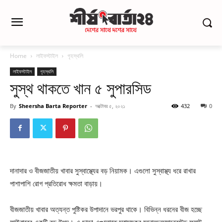
Home
লাইফস্টাইল
গৃহস্থলি
লাইফস্টাইল
গৃহস্থলি
সুস্থ থাকতে খান ৫ সুপারসিড
By
Sheersha Barta Reporter
-
অক্টোবর ৫, ২০২১
432
0
দানাদার ও বীজজাতীয় খাবার সুস্বাস্থ্যের বড় নিয়ামক। এগুলো সুস্বাস্থ্য ধরে রাখার
পাশাপাশি রোগ প্রতিরোধ ক্ষমতা বাড়ায়।
বীজজাতীয় খাবার অত্যন্ত পুষ্টিকর উপাদানে ভরপুর থাকে। বিভিন্ন ধরনের বীজ হচ্ছে