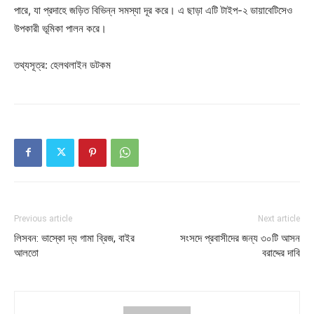
পারে, যা প্রদাহে জড়িত বিভিন্ন সমস্যা দূর করে। এ ছাড়া এটি টাইপ-২ ডায়াবেটিসেও
উপকারী ভূমিকা পালন করে।
তথ্যসূত্র: হেলথলাইন ডটকম
Previous article
Next article
লিসবন: ভাস্কো দ্য গামা ব্রিজ, বাইর
সংসদে প্রবাসীদের জন্য ৩০টি আসন
আলতো
বরাদ্দের দাবি