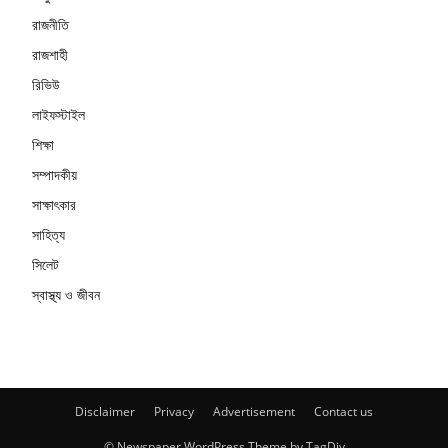
রাজনীতি
রাজশাহী
রিভিউ
লাইফস্টাইল
শিক্ষা
সম্পাদকীয়
সাক্ষাৎকার
সাহিত্য
সিলেট
স্বাস্থ্য ও জীবন
Disclaimer
Privacy
Advertisement
Contact us
© Newspaper WordPress Theme by TagDiv