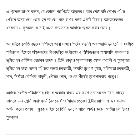
এ প্রসঙ্গে তাপস বলেন, যে কোনো প্রাপ্তিই আনন্দের। আর সেটা যদি দেশের গণ্ডি
পেরিয়ে অন্য দেশ থেকে হয় তা বেশ মনে রাখার মতো একটি বিষয়। আয়োজকদের
ধন্যবাদ ও কৃতজ্ঞতা জানাই এমন সম্মাননায় আমাকে ভূষিত করার জন্য।
অন্যদিকে চলতি বছরের এপ্রিলে ডানা সম্মান ‘গর্বের বাঙালি অ্যাওয়ার্ড ২০২১’-এ সংগীত
পরিচালক হিসেবে পশ্চিমবঙ্গের কিংবদন্তি সংগীতজ্ঞ ও শিল্পীজনদের পাশাপাশি সম্মাননায়
ভূষিত হন কৌশিক হোসেন তাপস। তিনি ছাড়াও স্বনামধন্য যেসব বাঙালি এ পুরস্কারে
ভূষিত হন তারা হলেন পণ্ডিত অজয় চক্রবর্তী, আরতি মুখোপাধ্যায়, নচিকেতা চক্রবর্তী,
শান, নির্মাতা কৌশিক গাঙ্গুলী, গৌতম ঘোষ, লেখক শীর্ষেন্দু মুখোপাধ্যায় প্রমুখ।
এদিকে সংগীত পরিচালনায় বিশেষ অবদান রাখায় এর আগে সম্মানজনক ‘দাদা সাহেব
ফালকে এক্সিলেন্সি অ্যাওয়ার্ড (২০১৮)’ ও ‘মাদার তেরেসা ইন্টারন্যাশনাল অ্যাওয়ার্ড’
অর্জন করেন তাপস। সুরকার হিসেবে তিনি ২০১৩ সালে অর্জন করেন জাতীয় চলচ্চিত্র
পুরস্কার।