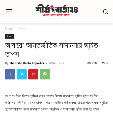
Home
বিনোদন
বিনোদন
আবারো আন্তর্জাতিক সম্মাননায় ভূষিত
তাপস
By
Sheersha Barta Reporter
-
অক্টোবর ৫, ২০২১
290
0
বাংলা সংগীতে বিশেষ ভূমিকা রাখায় ভারতে বিশেষ সম্মাননায় ভূষিত হলেন সংগীত
পরিচালক কৌশিক হোসেন তাপস। গত ২ অক্টোবর পশ্চিমবঙ্গের হাওড়া শরৎ সদনে অনুষ্ঠিত
‘ইন্টারন্যাশনাল রত্ন সম্মাননা’ প্রদান অনুষ্ঠানে এ সম্মাননায় ভূষিত করা হয় তাকে।