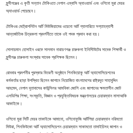
মুন্সীগঞ্জের এ কৃতী সন্তান টোকিওতে নেপাল এম্বাসি অ্যাওয়ার্ড এবং ওশিনো মুরা মেয়র
অ্যাওয়ার্ড পেয়েছেন।
টোকিওর মেট্রোপলিটন আর্ট মিউজিয়ামের ওয়েনো আর্ট গ্যালারিতে সপ্তাহব্যাপী
আন্তর্জাতিক চিত্রকলা প্রদর্শনীতে তাকে ওই পদক প্রদান করা হয়।
সোলায়মান হোসাইন ওরফে সালমান নারায়ণগঞ্জ চারুকলা ইনিস্টিউটের সাবেক শিক্ষার্থী ও
মুন্সীগঞ্জ চারুকলা সংস্থার সাবেক প্রশিক্ষক ছিলেন।
রোববার প্রদর্শনীর পুরস্কার বিতরণী অনুষ্ঠানে শিনকিয়োকু আর্ট অ্যাসোসিয়েশনের
কর্মকর্তার ছাড়া উপস্থিত ছিলেন জাপানে নিয়োজিত বাংলাদেশের রাষ্ট্রদূত সাহাবুদ্দিন
আহমেদ, নেপাল দূতাবাসের কাউন্সিলর আমবিকা জোশি এবং জাপানের ক্ষমতাসীন জোট
এলডিপির শিক্ষা, সংস্কৃতি, বিজ্ঞান ও প্রযুক্তিবিষয়ক মন্ত্রণালয়ের চেয়ারম্যান মাসাআকি
আকাইকে।
ওশিনো মুরা সিটি মেয়র তাকাইকে আমানো, ওশিনোফুজি আর্টপিয়া চেয়ারম্যান নরিমতো
মিউরা, শিনকিউকো আর্ট অ্যাসোসিয়েশন চেয়ারম্যান সাকামতো তাদাইচিসহ জাপান ও