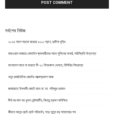
সর্বশেষ নিউজ
২০২৫ সালে সড়কে ঝরেছে ৯১১১ প্রাণ, দুর্ঘটনা বৃদ্ধি
কারওয়ান বাজারে মোবাইল ব্যবসায়ীদের সাথে পুলিশের সংঘর্ষ, পরিস্থিতি উত্তপ্ত
বাংলাদেশ যাবে না ভারতে টি-২০ বিশ্বকাপ খেলতে, বিসিবির সিদ্ধান্ত
নতুন রাজনৈতিক জোটের আত্মপ্রকাশ আজ
জামায়াতে ইসলামী জোটে যাবে না: ডা. শফিকুর রহমান
দীর্ঘ নয় মাস পর খুলল সেন্টমার্টিন, কিন্তু ভ্রমণ অনিশ্চিত
জীবনে আনুন ছোট ছোট পরিবর্তন, গড়ে তুলুন বড় সাফল্যের পথ