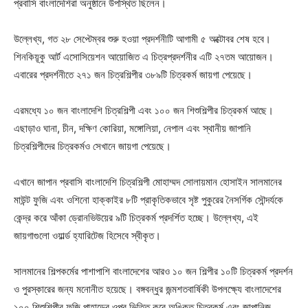
প্রবাসি বাংলাদেশিরা অনুষ্ঠানে উপস্থিত ছিলেন।
উল্লেখ্য, গত ২৮ সেপ্টেম্বর শুরু হওয়া প্রদর্শনীটি আগামী ৫ অক্টোবর শেষ হবে।
শিনকিয়ূকু আর্ট এসোসিয়েশন আয়োজিত এ চিত্রপ্রদর্শনীর এটি ২৭তম আয়োজন।
এবারের প্রদর্শনীতে ২৭১ জন চিত্রশিল্পীর ৩৮৯টি চিত্রকর্ম জায়গা পেয়েছে।
এরমধ্যে ১০ জন বাংলাদেশি চিত্রশিল্পী এবং ১০০ জন শিশুশিল্পীর চিত্রকর্ম আছে।
এছাড়াও ঘানা, চীন, দক্ষিণ কোরিয়া, মঙ্গোলিয়া, নেপাল এবং স্থানীয় জাপানি
চিত্রশিল্পীদের চিত্রকর্মও সেখানে জায়গা পেয়েছে।
এখানে জাপান প্রবাসি বাংলাদেশি চিত্রশিল্পী মোহাম্মদ সোলায়মান হোসাইন সালমানের
মাউন্ট ফুজি এবং ওশিনো হাক্কাইর ৮টি প্রাকৃতিকভাবে সৃষ্ট পুকুরের নৈসর্গিক সৌন্দর্যকে
কেন্দ্র করে আঁকা ড্রোনভিউয়ের ৯টি চিত্রকর্ম প্রদর্শিত হচ্ছে। উল্লেখ্য, এই
জায়গাগুলো ওয়ার্ল্ড হ্যারিটেজ হিসেবে স্বীকৃত।
সালমানের শিল্পকর্মের পাশাপাশি বাংলাদেশের আরও ১০ জন শিল্পীর ১০টি চিত্রকর্ম প্রদর্শন
ও পুরস্কারের জন্য মনোনীত হয়েছে। বঙ্গবন্ধুর জন্মশতবার্ষিকী উপলক্ষ্যে বাংলাদেশের
১০০ শিশুশিল্পীর ফুজি পাহাড়ের ওপর ভিত্তি করে অঙ্কিত চিত্রকর্ম এবং জাপানিজ