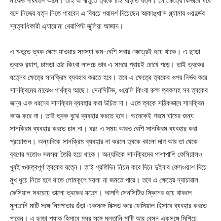
মাঝেও পরিবর্তন আনে। তাই এ ঋতুতে ত্বকে চাই বাড়তি যত্ন। সে ক্ষেত্রে কিভাবে ঘরে
বসে নিজের যত্ন নিতে পারবেন এ বিষয়ে পরামর্শ দিয়েছেন আকাঙ্খা’স গ্ল্যামার ওয়ার্ল্ডের
স্বত্বাধিকারী এ্যারোমা থেরাপিস্ট জুলিয়া আজাদ।
এ ঋতুতে ত্বক ঘেমে যাওয়ার সমস্যা কম-বেশি সবার ক্ষেত্রেই হয়ে থাকে। এ ছাড়া
ত্বকে র‌্যাশ, চামড়া ওঠা কিংবা লালচে ভাব এ সময়ে প্রায়ই চোখে পড়ে। তাই ত্বকের
যত্নের ক্ষেত্রে সানক্রিম ব্যবহার করতে হবে। তবে এ ক্ষেত্রে ত্বকের ওপর নির্ভর করে
সানক্রিমের মাঝেও পার্থক্য আছে। সেনসিটিভ, ওয়েলি কিংবা রুক্ষ ত্বকসহ সব ত্বকের
জন্য এক ধরনের সানক্রিম ব্যবহার করা উচিত না। এতে ত্বকে সঠিকভাবে সানক্রিম
কাজ করে না। তাই ত্বক বুঝে ব্যবহার করতে হবে। অনেকেই গরমে ঘামের জন্য
সানক্রিম ব্যবহার করতে চান না। বরং এ সময় আরও বেশি সানক্রিম ব্যবহার করা
প্রয়োজন। অন্যদিকে সানক্রিম ব্যবহার না করলে ত্বকে কালো দাগ আর তা থেকে
ব্রণের মতোও সমস্যা তৈরি হয়ে থাকে। অন্যদিকে সানক্রিমের পাশাপাশি ফেসিয়ালও
খুবই গুরুত্বপূর্ণ ত্বকের যত্নে। তাই প্রতিদিন নিয়ম করে দিনে দুইবার ফেসওয়াশ দিয়ে
মুখ ধুয়ে নিতে হবে যাতে লোমকূপে ময়লা না জমতে পারে। তবে এ ক্ষেত্রে ন্যাচারাল
ফেসিয়াল সবচেয়ে ভালো ত্বকের যত্নে। আপনি সেনসিটিভ স্কিনের হয়ে থাকলে
মুলতানি মাটি সঙ্গে নিমপাতার গুঁড়া একসঙ্গে মিক্সড করে ফেসিয়াল হিসাবে ব্যবহার করতে
পারেন। এ ছাড়া প্যাক হিসাবে মধুর সঙ্গে মুলতানি মাটি আর বেসন একসঙ্গে মিশিয়ে