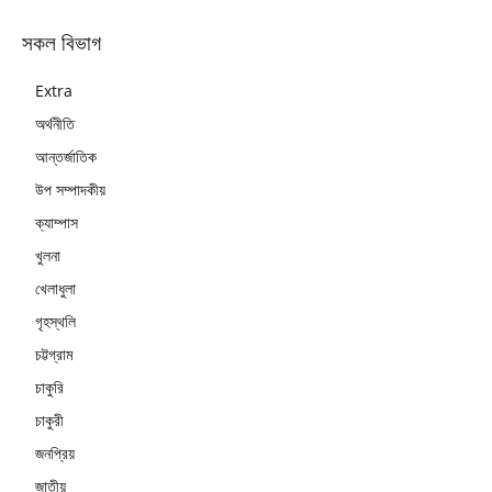
সকল বিভাগ
Extra
অর্থনীতি
আন্তর্জাতিক
উপ সম্পাদকীয়
ক্যাম্পাস
খুলনা
খেলাধুলা
গৃহস্থলি
চট্টগ্রাম
চাকুরি
চাকুরী
জনপ্রিয়
জাতীয়