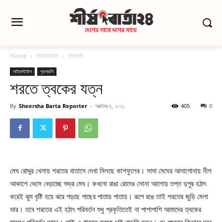
Home
লাইফস্টাইল
গৃহস্থলি
লাইফস্টাইল
গৃহস্থলি
শরতে ত্বকের যত্ন
By
Sheersha Barta Reporter
-
অক্টোবর ৪, ২০২১
405
0
মেঘ রোদ্দুর খেলায় শরতের বাতাসে দেখা মিলছে কাশফুলের। সাদা মেঘের আনাগোনায় নীল
আকাশে ভেসে বেড়াচ্ছে শুভ্র মেঘ। কখনো রাঙা রোদের সোনা আলোয় তপ্ত দুপুর হঠাৎ
করেই ঝুম বৃষ্টি হয়ে ঝরে পড়ছে গাছের পাতায় পাতায়। রূপে রঙে তাই শরতের জুড়ি মেলা
ভার। তবে শরতের এই হঠাৎ পরিবর্তন শুধু প্রকৃতিতেই না পাশাপাশি আমাদের ত্বকের