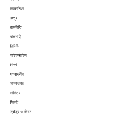
ময়মনসিংহ
রংপুর
রাজনীতি
রাজশাহী
রিভিউ
লাইফস্টাইল
শিক্ষা
সম্পাদকীয়
সাক্ষাৎকার
সাহিত্য
সিলেট
স্বাস্থ্য ও জীবন