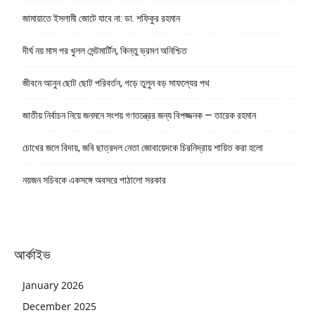
জামায়াতে ইসলামী জোটে যাবে না: ডা. শফিকুর রহমান
দীর্ঘ নয় মাস পর খুলল সেন্টমার্টিন, কিন্তু ভ্রমণ অনিশ্চিত
জীবনে আনুন ছোট ছোট পরিবর্তন, গড়ে তুলুন বড় সাফল্যের পথ
জাতীয় নির্বাচন নিয়ে জনমনে সংশয় গণতন্ত্রের জন্য বিপজ্জনক — তারেক রহমান
চোখের জলে বিদায়, জবি ছাত্রদল নেতা জোবায়েদকে চিরনিদ্রায় শায়িত করা হলো
নয়জন সচিবকে একসঙ্গে অবসরে পাঠালো সরকার
আর্কাইভ
January 2026
December 2025