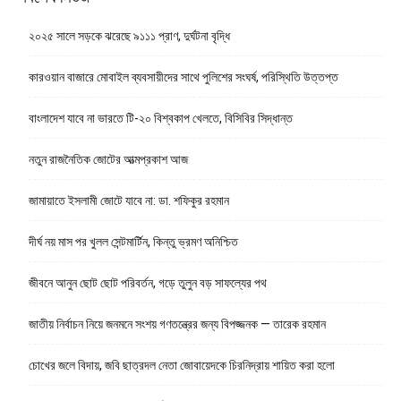
২০২৫ সালে সড়কে ঝরেছে ৯১১১ প্রাণ, দুর্ঘটনা বৃদ্ধি
কারওয়ান বাজারে মোবাইল ব্যবসায়ীদের সাথে পুলিশের সংঘর্ষ, পরিস্থিতি উত্তপ্ত
বাংলাদেশ যাবে না ভারতে টি-২০ বিশ্বকাপ খেলতে, বিসিবির সিদ্ধান্ত
নতুন রাজনৈতিক জোটের আত্মপ্রকাশ আজ
জামায়াতে ইসলামী জোটে যাবে না: ডা. শফিকুর রহমান
দীর্ঘ নয় মাস পর খুলল সেন্টমার্টিন, কিন্তু ভ্রমণ অনিশ্চিত
জীবনে আনুন ছোট ছোট পরিবর্তন, গড়ে তুলুন বড় সাফল্যের পথ
জাতীয় নির্বাচন নিয়ে জনমনে সংশয় গণতন্ত্রের জন্য বিপজ্জনক — তারেক রহমান
চোখের জলে বিদায়, জবি ছাত্রদল নেতা জোবায়েদকে চিরনিদ্রায় শায়িত করা হলো