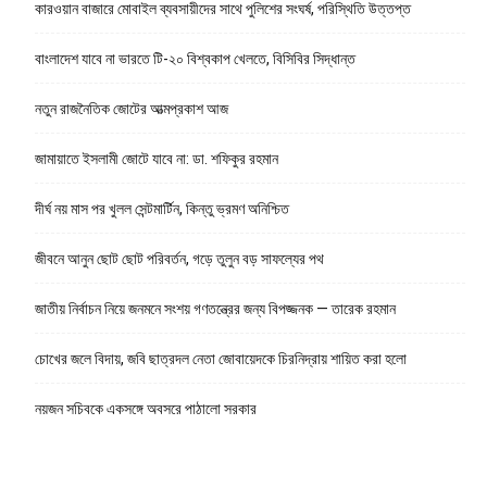
কারওয়ান বাজারে মোবাইল ব্যবসায়ীদের সাথে পুলিশের সংঘর্ষ, পরিস্থিতি উত্তপ্ত
বাংলাদেশ যাবে না ভারতে টি-২০ বিশ্বকাপ খেলতে, বিসিবির সিদ্ধান্ত
নতুন রাজনৈতিক জোটের আত্মপ্রকাশ আজ
জামায়াতে ইসলামী জোটে যাবে না: ডা. শফিকুর রহমান
দীর্ঘ নয় মাস পর খুলল সেন্টমার্টিন, কিন্তু ভ্রমণ অনিশ্চিত
জীবনে আনুন ছোট ছোট পরিবর্তন, গড়ে তুলুন বড় সাফল্যের পথ
জাতীয় নির্বাচন নিয়ে জনমনে সংশয় গণতন্ত্রের জন্য বিপজ্জনক — তারেক রহমান
চোখের জলে বিদায়, জবি ছাত্রদল নেতা জোবায়েদকে চিরনিদ্রায় শায়িত করা হলো
নয়জন সচিবকে একসঙ্গে অবসরে পাঠালো সরকার