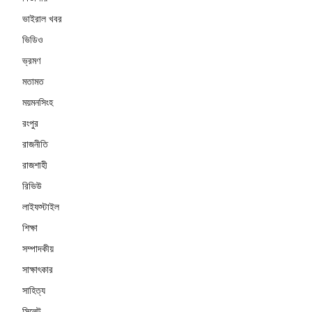
ভাইরাল খবর
ভিডিও
ভ্রমণ
মতামত
ময়মনসিংহ
রংপুর
রাজনীতি
রাজশাহী
রিভিউ
লাইফস্টাইল
শিক্ষা
সম্পাদকীয়
সাক্ষাৎকার
সাহিত্য
সিলেট