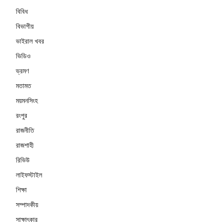
বিবিধ
বিভাগীয়
ভাইরাল খবর
ভিডিও
ভ্রমণ
মতামত
ময়মনসিংহ
রংপুর
রাজনীতি
রাজশাহী
রিভিউ
লাইফস্টাইল
শিক্ষা
সম্পাদকীয়
সাক্ষাৎকার