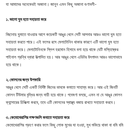
যা আমাদের অনেকেরই অজানা। জানুন এমন কিছু অজানা গুণাবলী-
১. ভালো ঘুম হতে সহায়তা করে
বিছানায় ঘুমাতে যাওয়ার আগে কয়েকটি আঙুর খেলে সেটি আপনার আরও ভালো ঘুম হতে
সহায়তা করতে পারে। এই ফলের রসে মেলাটোনিন থাকার কারণে এটি ভালো ঘুম হতে
সহায়তা করে। মেলাটোনিনকে স্লিপ হরমোন হিসাবে বলা হয়ে থাকে যেটি মস্তিষ্কের
পাইনাল গ্রন্থি দ্বারা উত্পাদিত হয়। আর আঙুর খেলে এডিটর উৎপাদন আরও ভালোভাবে
হয়ে থাকে।
২. কোলনের জন্য উপকারি
আঙুর খেলে সেটি একটি নির্দিষ্ট জিনের ভাবকে কমাতে সাহায্য করে। আর এই জিনটি
কোলন টিউমার বৃদ্ধির জন্য দায়ী হয়ে থাকে। গবেষণা বলছে, এমন না যে আঙুর কোলন
ক্যান্সারের চিকিত্সা করবে, তবে এটি কোলনের স্বাস্থ্য বজায় রাখতে সহায়তা করবে।
৩. কেমোথেরাপির লক্ষণগুলি কমাতে সহায়তা করে
কেমোথেরাপির গ্রহণ করার ফলে কিছু লোক মুখের ঘা হওয়া, মুখ শুকিয়ে থাকা বা বমি বমি