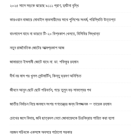
২০২৫ সালে সড়কে ঝরেছে ৯১১১ প্রাণ, দুর্ঘটনা বৃদ্ধি
কারওয়ান বাজারে মোবাইল ব্যবসায়ীদের সাথে পুলিশের সংঘর্ষ, পরিস্থিতি উত্তপ্ত
বাংলাদেশ যাবে না ভারতে টি-২০ বিশ্বকাপ খেলতে, বিসিবির সিদ্ধান্ত
নতুন রাজনৈতিক জোটের আত্মপ্রকাশ আজ
জামায়াতে ইসলামী জোটে যাবে না: ডা. শফিকুর রহমান
দীর্ঘ নয় মাস পর খুলল সেন্টমার্টিন, কিন্তু ভ্রমণ অনিশ্চিত
জীবনে আনুন ছোট ছোট পরিবর্তন, গড়ে তুলুন বড় সাফল্যের পথ
জাতীয় নির্বাচন নিয়ে জনমনে সংশয় গণতন্ত্রের জন্য বিপজ্জনক — তারেক রহমান
চোখের জলে বিদায়, জবি ছাত্রদল নেতা জোবায়েদকে চিরনিদ্রায় শায়িত করা হলো
নয়জন সচিবকে একসঙ্গে অবসরে পাঠালো সরকার